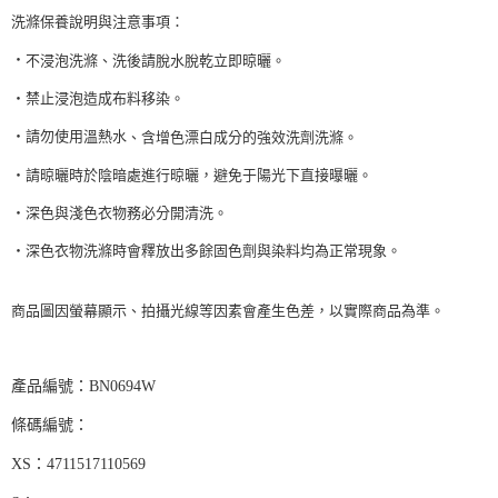
洗滌保養說明與注意事項：
‧
不浸泡洗滌、洗後請脫水脫乾立即晾曬。
‧禁止浸泡造成布料移染。
‧請勿使用溫熱水
、含增色漂白成分的強效洗劑洗滌。
‧請晾曬時於陰暗處進行晾曬，避免于陽光下直接曝曬。
‧深色與淺色衣物務必分開清洗。
‧深色衣物洗滌時會釋放出多餘固色劑與染料均為正常現象。
商品圖因螢幕顯示、拍攝光線等因素會產生色差，以實際商品為準。
BN0694W
產品編號：
條碼編號：
4711517110569
XS：