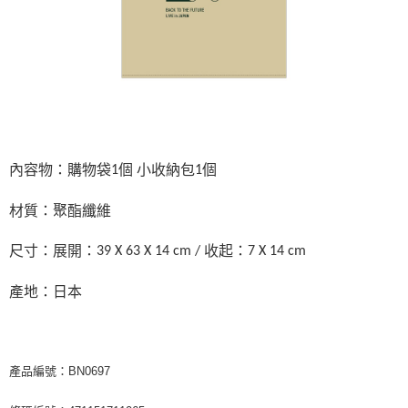
每筆NT$65，滿NT$1,000(含以上)免運費
宅配
每筆NT$85，滿NT$1,000(含以上)免運費
海外地區配送
查看運費
內容物：購物袋
個
小收納包
個
1
1
材質：聚酯纖維
尺寸：展開：
收起：
39 X 63 X 14 cm /
7 X 14 cm
產地：日本
產品編號：BN0697