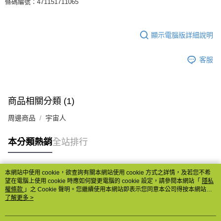
條碼編號：471151711065
顯示電腦版詳細說明
客服
商品相關分類 (1)
周邊商品
宇宙人
本分類熱銷
全站排行
本網站中使用 cookie，欲查詢有關本網站使用 cookie 方式之詳情，及若您不希
熱門標籤
望在電腦上使用 cookie 時應如何變更電腦的 cookie 設定，請參閱本網站「
隱私
權條款
」之 Cookie 聲明。您繼續使用本網站即表示您同意本公司得按本網站使
用條款之 Cookie 聲明使用 cookie。
了解更多 >