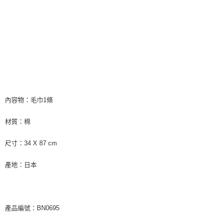
宅配
每筆NT$85，滿NT$1,000(含以上)免運費
海外地區配送
查看運費
內容物：毛巾1條
材質：棉
尺寸：34 X 87 cm
產地：日本
產品編號：BN0695