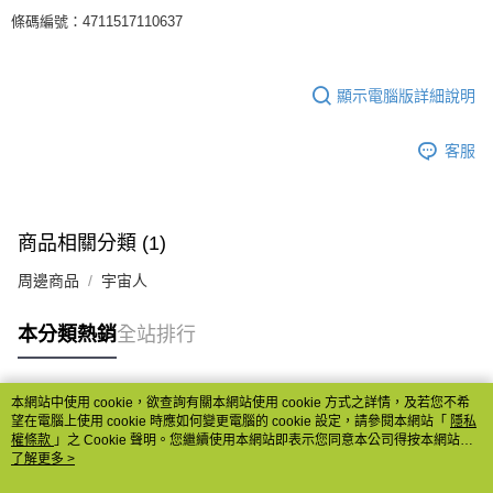
條碼編號：4711517110637
顯示電腦版詳細說明
客服
商品相關分類 (1)
周邊商品
宇宙人
本分類熱銷
全站排行
本網站中使用 cookie，欲查詢有關本網站使用 cookie 方式之詳情，及若您不希
熱門標籤
望在電腦上使用 cookie 時應如何變更電腦的 cookie 設定，請參閱本網站「
隱私
權條款
」之 Cookie 聲明。您繼續使用本網站即表示您同意本公司得按本網站使
用條款之 Cookie 聲明使用 cookie。
了解更多 >