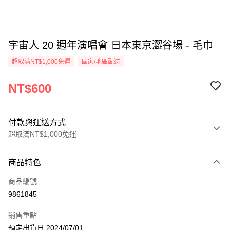
宇宙人 20 週年演唱會 日本東京澀谷場 - 毛巾
超取滿NT$1,000免運
國家/地區配送
NT$600
付款與運送方式
超取滿NT$1,000免運
付款方式
商品特色
信用卡一次付款
商品編號
超商取貨付款
9861845
LINE Pay
銷售重點
Apple Pay
預定出貨日 2024/07/01