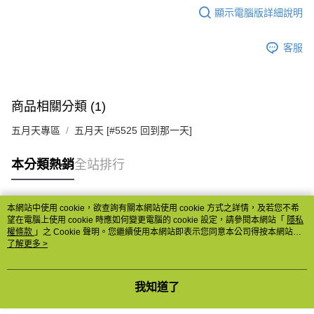
顯示電腦版詳細說明
客服
商品相關分類 (1)
五月天專區
五月天 [#5525 回到那一天]
本分類熱銷
全站排行
本網站中使用 cookie，欲查詢有關本網站使用 cookie 方式之詳情，及若您不希
熱門標籤
望在電腦上使用 cookie 時應如何變更電腦的 cookie 設定，請參閱本網站「
隱私
權條款
」之 Cookie 聲明。您繼續使用本網站即表示您同意本公司得按本網站使
用條款之 Cookie 聲明使用 cookie。
了解更多 >
我知道了