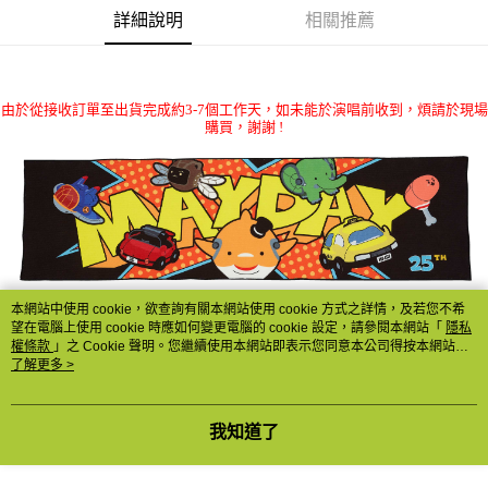
詳細說明
相關推薦
悠遊付
Google Pay
由於從接收訂單至出貨完成約3-7個工作天，如未能於演唱前收到，煩請於現場
全盈+PAY
購買，謝謝 !
ATM付款
運送方式
全家取貨付款
每筆NT$65，滿NT$1,000(含以上)免運費
本網站中使用 cookie，欲查詢有關本網站使用 cookie 方式之詳情，及若您不希
付款後全家取貨
顏色：黑色
望在電腦上使用 cookie 時應如何變更電腦的 cookie 設定，請參閱本網站「
隱私
每筆NT$65，滿NT$1,000(含以上)免運費
權條款
」之 Cookie 聲明。您繼續使用本網站即表示您同意本公司得按本網站使
用條款之 Cookie 聲明使用 cookie。
了解更多 >
5
%
聚酯纖維，
15
%
材質：
8
尼龍
7-11取貨付款
每筆NT$65，滿NT$1,000(含以上)免運費
尺寸：
100*30cm
我知道了
付款後7-11取貨
產地：臺灣
每筆NT$65，滿NT$1,000(含以上)免運費