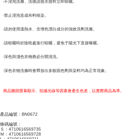
‧不浸泡洗滌、洗後請脫水脫幹立即晾曬。
‧禁止浸泡造成布料移染。
‧請勿使用溫熱水、含增色漂白成分的強效洗劑洗滌。
‧請晾曬時於陰暗處進行晾曬，避免于陽光下直接曝曬。
‧深色與淺色衣物務必分開清洗。
‧深色衣物洗滌時會釋放出多餘固色劑與染料均為正常現象。
商品圖因螢幕顯示、拍攝光線等因素會產生色差，以實際商品為準。
產品編號：BN0672
條碼編號：
Ｓ：4710616569735
Ｍ：4710616569728