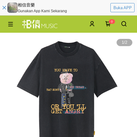
相信音樂
Buka APP
Gunakan App Kami Sekarang
0
1
/
2