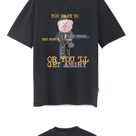
NT$65/pesanan | Penghantaran percuma untuk pesanan
NT$1,000 atau lebih
7-11取貨付款
NT$65/pesanan | Penghantaran percuma untuk pesanan
NT$1,000 atau lebih
付款後7-11取貨
NT$65/pesanan | Penghantaran percuma untuk pesanan
NT$1,000 atau lebih
宅配
NT$85/pesanan | Penghantaran percuma untuk pesanan
NT$1,000 atau lebih
海外地區配送
Kadar Penghantaran