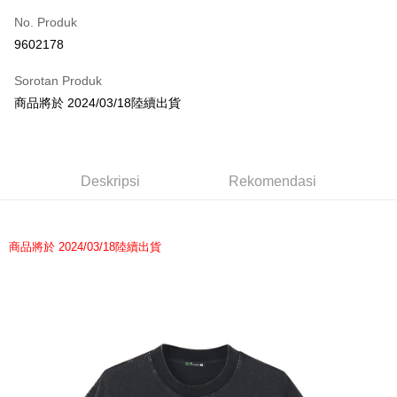
No. Produk
Pengambilan di Kedai Serbaneka
9602178
LINE Pay
Sorotan Produk
Apple Pay
商品將於 2024/03/18陸續出貨
Easy Wallet
Google Pay
Deskripsi
Rekomendasi
Plus PAY
Pemindahan ATM
商品將於 2024/03/18陸續出貨
Pilihan Penghantaran
全家取貨付款
NT$65/pesanan | Penghantaran percuma untuk pesanan
NT$1,000 atau lebih
付款後全家取貨