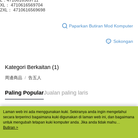
L：4710616569711
XL： 4710616569704
2XL： 4710616569698
Paparkan Butiran Mod Komputer
Sokongan
Kategori Berkaitan (1)
周邊商品
告五人
Paling Popular
Jualan paling laris
Laman web ini ada menggunakan kuki. Sekiranya anda ingin mengetahui
Tag Popular
secara terperinci bagaimana kuki digunakan di laman web ini, dan bagaimana
untuk mengubah tetapan kuki komputer anda. Jika anda tidak mahu
menggunakan kuki di komputer anda, sila rujuk penerangan mengenai kuki.
Butiran >
Dasar Privasi
Laman web ini ada menggunakan kuki. Sekiranya anda ingin