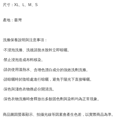
尺寸：
XL
、
L
、
M
、
S
產地：臺灣
洗滌保養說明與注意事項：
‧
不浸泡洗滌、洗後請脫水脫幹立即晾曬。
‧禁止浸泡造成布料移染。
‧請勿使用溫熱水
、含增色漂白成分的強效洗劑洗滌。
‧請晾曬時於陰暗處進行晾曬，避免于陽光下直接曝曬。
‧深色與淺色衣物務必分開清洗。
‧深色衣物洗滌時會釋放出多餘固色劑與染料均為正常現象。
商品圖因螢幕顯示、拍攝光線等因素會產生色差，以實際商品為準。