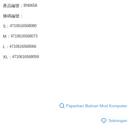
產品編號：
BN0658
條碼編號：
S：
4710616568080
M：
4710616568073
L：
4710616568066
XL：
4710616568059
Paparkan Butiran Mod Komputer
Sokongan