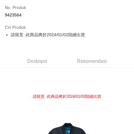
No. Produk
Pengambilan di Kedai Serbaneka
9423564
LINE Pay
Ciri Produk
Apple Pay
請留意: 此商品將於2024/01/02陸續出貨
Easy Wallet
Google Pay
Deskripsi
Rekomendasi
Plus PAY
Pemindahan ATM
Pilihan Penghantaran
請留意: 此商品將於2024/01/02陸續出貨
全家取貨付款
NT$65/pesanan | Penghantaran percuma untuk pesanan
NT$1,000 atau lebih
付款後全家取貨