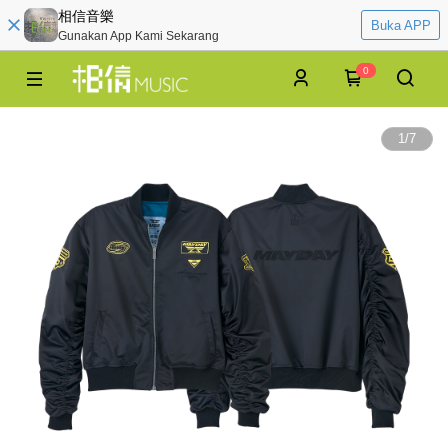
相信音樂
Buka APP
Gunakan App Kami Sekarang
0
1
/
7