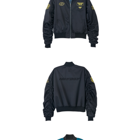
NT$65/pesanan | Penghantaran percuma untuk pesanan
NT$1,000 atau lebih
7-11取貨付款
NT$65/pesanan | Penghantaran percuma untuk pesanan
NT$1,000 atau lebih
付款後7-11取貨
NT$65/pesanan | Penghantaran percuma untuk pesanan
NT$1,000 atau lebih
宅配
NT$85/pesanan | Penghantaran percuma untuk pesanan
NT$1,000 atau lebih
海外/地區配送-A
Kadar Penghantaran