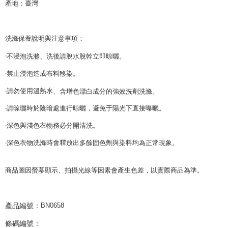
產地：臺灣
洗滌保養說明與注意事項：
‧
不浸泡洗滌、洗後請脫水脫幹立即晾曬。
‧禁止浸泡造成布料移染。
‧請勿使用溫熱水
、含增色漂白成分的強效洗劑洗滌。
‧請晾曬時於陰暗處進行晾曬，避免于陽光下直接曝曬。
‧深色與淺色衣物務必分開清洗。
‧深色衣物洗滌時會釋放出多餘固色劑與染料均為正常現象。
商品圖因螢幕顯示、拍攝光線等因素會產生色差，以實際商品為準。
產品編號：
BN0658
條碼編號：