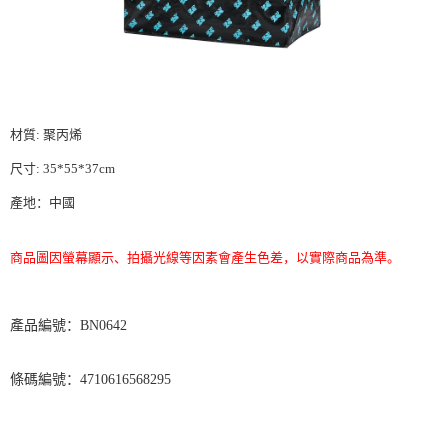
宅配
每笔NT$85，满NT$1,000(含以上)免运费
海外/地區配送-A
查看运费
材質
:
聚丙烯
尺寸
: 35*55*37cm
產地：中國
商品圖因螢幕顯示、拍攝光線等因素會產生色差，以實際商品為準。
BN0642
產品編號：
4710616568295
條碼編號：