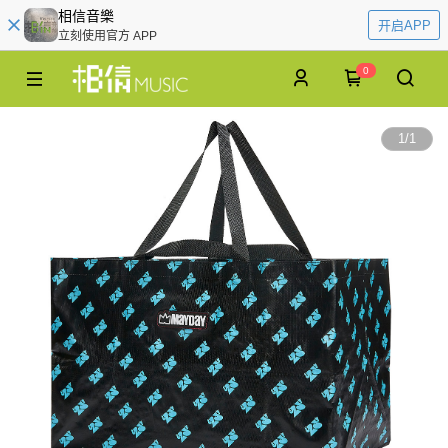
相信音樂
开启APP
立刻使用官方 APP
0
1
/
1