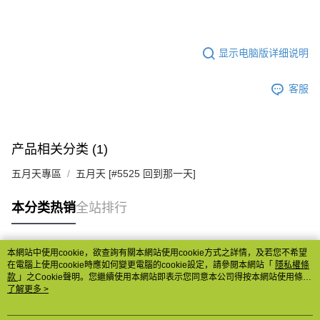
显示电脑版详细说明
客服
产品相关分类 (1)
五月天專區
五月天 [#5525 回到那一天]
本分类热销
全站排行
本網站中使用cookie，欲查詢有關本網站使用cookie方式之詳情，及若您不希望
热门标签
在電腦上使用cookie時應如何變更電腦的cookie設定，請參閱本網站「
隱私權條
款
」之Cookie聲明。您繼續使用本網站即表示您同意本公司得按本網站使用條款
之Cookie聲明使用cookie。
了解更多 >