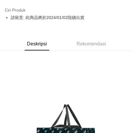
LINE Pay
Ciri Produk
Apple Pay
請留意: 此商品將於2024/01/02陸續出貨
Easy Wallet
Google Pay
Deskripsi
Rekomendasi
Plus PAY
Pemindahan ATM
Pilihan Penghantaran
全家取貨付款
NT$65/pesanan | Penghantaran percuma untuk pesanan
NT$1,000 atau lebih
付款後全家取貨
NT$65/pesanan | Penghantaran percuma untuk pesanan
NT$1,000 atau lebih