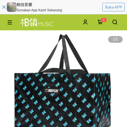
相信音樂
Buka APP
Gunakan App Kami Sekarang
0
1
/
1