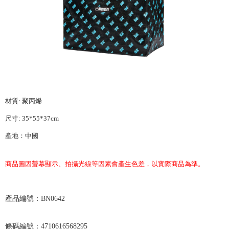
7-11取貨付款
NT$65/pesanan | Penghantaran percuma untuk pesanan
NT$1,000 atau lebih
付款後7-11取貨
NT$65/pesanan | Penghantaran percuma untuk pesanan
NT$1,000 atau lebih
宅配
材質
:
聚丙烯
NT$85/pesanan | Penghantaran percuma untuk pesanan
尺寸
: 35*55*37cm
NT$1,000 atau lebih
產地：中國
海外/地區配送-A
Kadar Penghantaran
商品圖因螢幕顯示、拍攝光線等因素會產生色差，以實際商品為準。
BN0642
產品編號：
4710616568295
條碼編號：