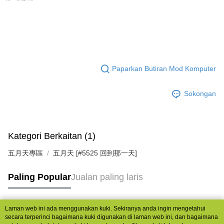
Paparkan Butiran Mod Komputer
Sokongan
Kategori Berkaitan (1)
五月天專區
五月天 [#5525 回到那一天]
Paling Popular
Jualan paling laris
Laman web ini ada menggunakan kuki. Sekiranya anda ingin mengetahui
Tag Popular
secara terperinci bagaimana kuki digunakan di laman web ini, dan bagaimana