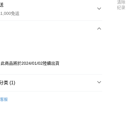
清除
送
纪录
1,000免运
次付款
付款
 此商品將於2024/01/02陸續出貨
类 (1)
區
五月天 [#5525 回到那一天]
y
客服