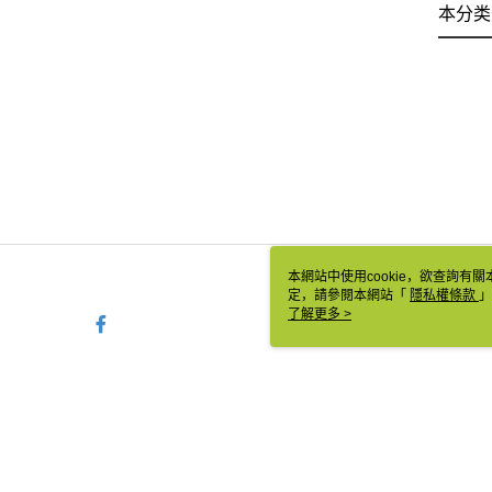
本分类
本網站中使用cookie，欲查詢有關
定，請參閱本網站「
隱私權條款
」
cookie。
了解更多 >
TW-MWG1-61-10 Web2.0 
© 2026 by 相信音樂國際股份有限公司