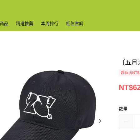
商品
精選推薦
本周排行
相信官網
〔五月天
超取满NT$
NT$6
数量