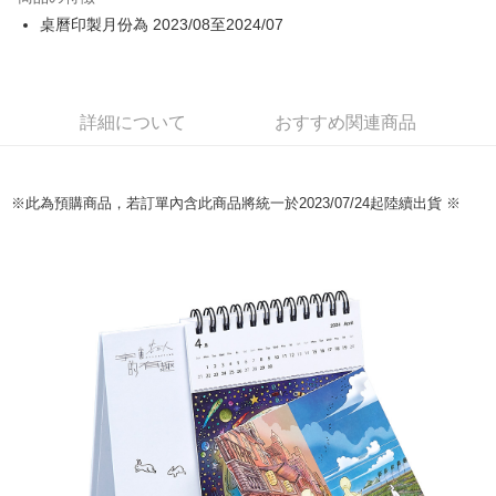
Apple Pay
桌曆印製月份為 2023/08至2024/07
Easy Wallet
Google Pay
詳細について
おすすめ関連商品
Plus Pay
ATM払い
※此為預購商品，若訂單內含此商品將統一於2023/07/24起陸續出貨 ※
配送方法
全家取貨付款
配送毎にNT$65、NT$1,000以上で送料無料
付款後全家取貨
配送毎にNT$65、NT$1,000以上で送料無料
7-11取貨付款
配送毎にNT$65、NT$1,000以上で送料無料
付款後7-11取貨