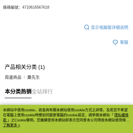
條碼編號：4710616567618
显示电脑版详细说明
客服
产品相关分类 (1)
周邊商品
麋先生
本分类热销
全站排行
本網站中使用cookie，欲查詢有關本網站使用cookie方式之詳情，及若您不希望
热门标签
在電腦上使用cookie時應如何變更電腦的cookie設定，請參閱本網站「
隱私權條
款
」之Cookie聲明。您繼續使用本網站即表示您同意本公司得按本網站使用條款
之Cookie聲明使用cookie。
了解更多 >