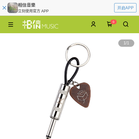
相信音樂
开启APP
立刻使用官方 APP
0
1
/
1