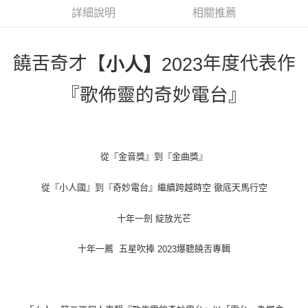
詳細說明
相關推薦
悠遊付
Google Pay
饒舌奇才【
年度代表作
小人】
2023
全盈+PAY
『歌佈靈的奇妙電台』
ATM付款
運送方式
全家取貨付款
從『金音獎』到『金曲獎』
每筆NT$65，滿NT$1,000(含以上)免運費
從『小人國』到『奇妙電台』繼續跨越時空 徹底天馬行空
付款後全家取貨
每筆NT$65，滿NT$1,000(含以上)免運費
十年一劍 綻放光芒
7-11取貨付款
十年一薦
五星吹捧
爆聽饒舌專輯
2023
每筆NT$65，滿NT$1,000(含以上)免運費
付款後7-11取貨
每筆NT$65，滿NT$1,000(含以上)免運費