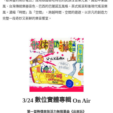
『歌佈靈的奇妙電台』應用各國各地特色的民族性音樂元素，諸如中東曲
風、台灣傳統樂器音色、巴西的巴薩諾瓦風格、英式搖滾和後現代搖滾樂
風。濃縮「時間」及「空間」，跨越時間、空間的遨遊，以非凡的創造力
完整一段奇妙又新鮮的樂音饗宴。
數位實體專輯
3/24
On Air
第一首熱情奔放活力無限單曲《出來玩》