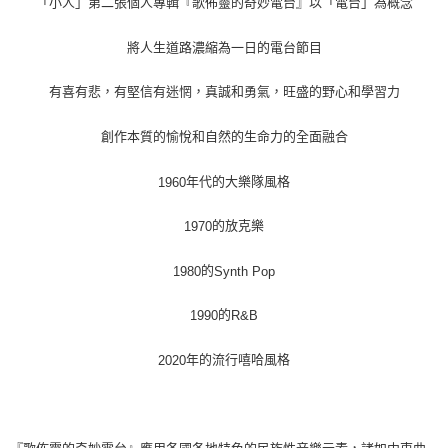
「小人」第二張個人專輯『歌佈靈的奇妙電台』以「電台」為概念
宅配
將人生道路濃縮為一日的電台節目
每筆NT$85，滿NT$1,000(含以上)免運費
有喜有悲，有堅信有迷惘，真誠和勇氣，旺盛的野心和學習力
海外地區配送
查看運費
創作本質的愉悅和自然的生命力的全面融合
年代的大樂隊風格
1960
的放克樂
1970
的
1980
Synth Pop
的
1990
R&B
年的流行嘻哈風格
2020