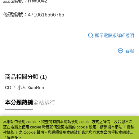
產品編號：RW0042
條碼編號：4710616566765
顯示電腦版詳細說明
客服
商品相關分類 (1)
CD
小人 XiaoRen
本分類熱銷
全站排行
本網站中使用 cookie，欲查詢有關本網站使用 cookie 方式之詳情，及若您不希
熱門標籤
望在電腦上使用 cookie 時應如何變更電腦的 cookie 設定，請參閱本網站「
隱私
權條款
」之 Cookie 聲明。您繼續使用本網站即表示您同意本公司得按本網站使
用條款之 Cookie 聲明使用 cookie。
了解更多 >