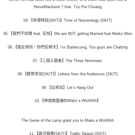
HorseMackerel ? feat. Tzu Pei Chuang
【命理時段
】
04.
(SKIT)
Time of Numerology (SKIT)
【我們不結婚
伍悅】
05.
feat.
We are NOT getting Married feat.Marko Woo
【我在烤肉，你們在聊天】
06.
I’m Barbecuing, You guys are Chatting
【三個入圍者】
07.
The Three Nominees
【聽眾來信
】
08.
(SKIT)
Letters from the Audiences (SKIT)
【出來玩】
09.
Let’s Hang Out
【神燈精靈讓你Make a Wishhhh】
10.
The Genie of the Lamp grant you to Make a Wishhhh
【路況報導
】
11.
(SKIT)
Traffic Report (SKIT)