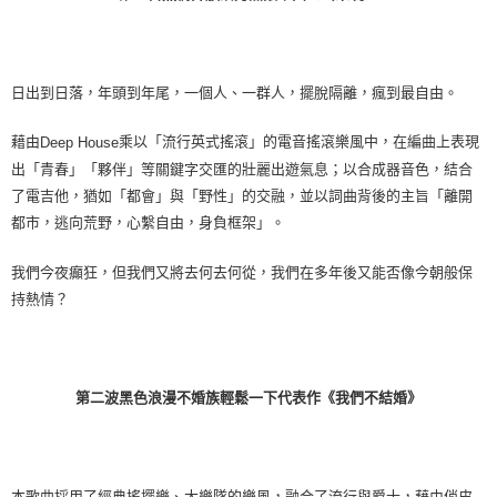
日出到日落，年頭到年尾，一個人、一群人，擺脫隔離，瘋到最自由。
藉由
乘以「流行英式搖滾」的電音搖滾樂風中，在編曲上表現
Deep House
出「青春」「夥伴」等關鍵字交匯的壯麗出遊氣息；以合成器音色，結合
了電吉他，猶如「都會」與「野性」的交融，並以詞曲背後的主旨「離開
都市，逃向荒野，心繫自由，身負框架」。
我們今夜癲狂，但我們又將去何去何從，我們在多年後又能否像今朝般保
持熱情？
第二波黑色浪漫不婚族輕鬆一下代表作《我們不結婚》
本歌曲採用了經典搖擺樂、大樂隊的樂風，融合了流行與爵士，藉由俏皮