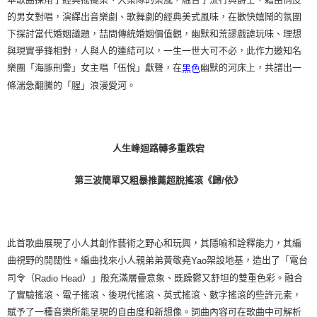
的男女對唱，演繹出音樂劇、歌舞劇的經典美式風味，在歡快嬉鬧的氛圍
下探討當代婚姻議題，喆問傳統婚姻價值觀，幽默和荒謬戲謔玩味、理想
與現實爭鋒相對，人與人的連結可以，一生一世大可不必，此作力邀知名
樂團「海豚刑警」女主唱「伍悅」獻聲，在
幽默的河床上，共譜出一
黑色
條湍急翻騰的「腥」浪漫愛河。
人生峰迴路轉多重跌宕
第三波簡單又粗暴推薦超脫搖滾《歸
依》
/
此首歌曲展現了小人其創作藝術之野心和玩興，其隱喻和詮釋能力，其編
曲視野的開闊性。編曲找來小人親弟弟黃敬堯
架設地基，造出了「電台
Yao
司令（
）」般充滿層疊意象、既躁鬱又舒坦的雙重色彩。融合
Radio Head
了實驗搖滾、電子搖滾、後現代搖滾、英式搖滾、數字搖滾的些許元素，
賦予了一種音樂所能呈現的自由度和新想像。詞曲內容可在歌曲中可解析