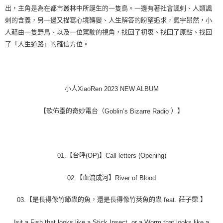
出，主角是為在都市叢林中所誕生的一隻鳥。一邊有著社會諷刺、人類諷
刺的含義，另一邊又描寫心境轉變、人生解答的盼望追求，氣宇昂然，小
人藉由一隻野鳥、以及一位駕駛的視角，找回了初衷、找回了原點、找回
了「人生道路」的確信方位。
小人
XiaoRen 2023 NEW ALBUM
【歌佈靈的奇妙電台（
）】
Goblin’s Bizarre Radio
【台呼
】
01.
(OP)
Call letters (Opening)
【血流成河】
02.
River of Blood
【是長得像竹節蟲的魚，還是長得像竹莢魚的蟲
莊子霈
】
03.
feat.
Isit a Fish that looks like a Stick Insect, or a Worm that looks like a