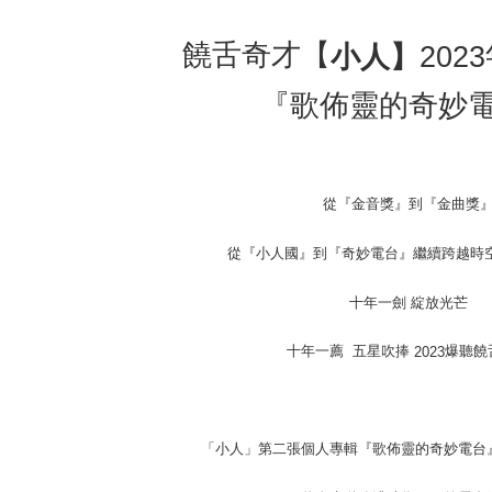
Shipping
饒舌奇才【
小人】
2023
全家取貨
『歌佈靈的奇妙
NT$65/orde
付款後全
NT$65/orde
從『金音獎』到『金曲獎
7-11取貨
NT$65/orde
從『小人國』到『奇妙電台』繼續跨越時空
付款後7-1
十年一劍 綻放光芒
NT$65/orde
十年一薦
五星吹捧
爆聽饒
2023
宅配
NT$85/orde
海外地區
「小人」第二張個人專輯『歌佈靈的奇妙電台