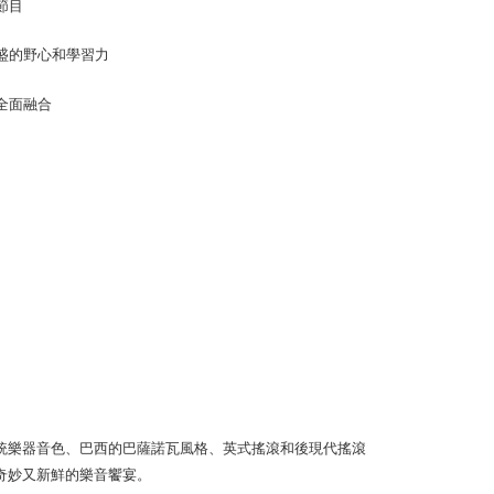
節目
盛的野心和學習力
全面融合
統樂器音色、巴西的巴薩諾瓦風格、英式搖滾和後現代搖滾
奇妙又新鮮的樂音饗宴。