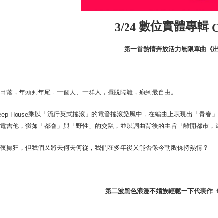
數位實體專輯
3/24
O
第一首熱情奔放活力無限單曲《
到日落，年頭到年尾，一個人、一群人，擺脫隔離，瘋到最自由。
乘以「流行英式搖滾」的電音搖滾樂風中，在編曲上表現出「青春
eep House
了電吉他，猶如「都會」與「野性」的交融，並以詞曲背後的主旨「離開都市，
今夜癲狂，但我們又將去何去何從，我們在多年後又能否像今朝般保持熱情？
第二波黑色浪漫不婚族輕鬆一下代表作