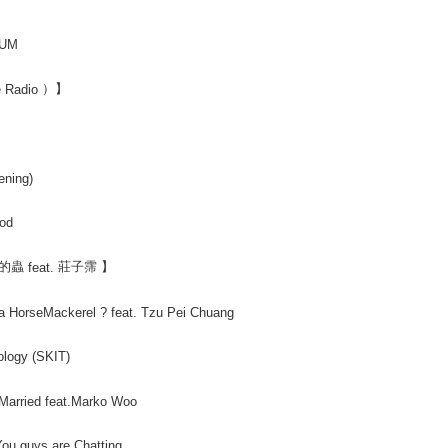
BUM
）】
e Radio
ening)
ood
的蟲
莊子霈
】
feat.
ke a HorseMackerel ? feat. Tzu Pei Chuang
ology (SKIT)
Married feat.Marko Woo
You guys are Chatting