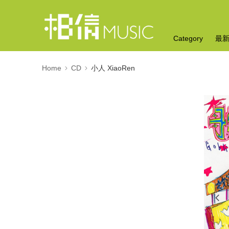
Category
最
Home
CD
小人 XiaoRen