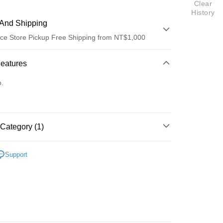
Clear
History
And Shipping
ce Store Pickup Free Shipping from NT$1,000
 Method
Features
d (Full Payment)
o.
ce Store Pickup and Pay
Category (1)
XiaoRen
t
Support
y
fer