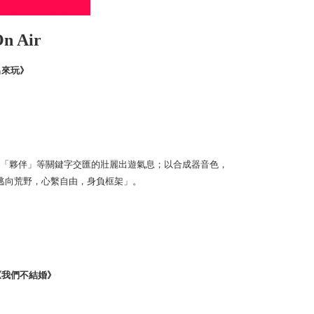
n Air
出來玩》
」「夥伴」等關鍵字交匯的壯麗出遊氣息；以合成器音色，
逃向荒野，心繫自由，身負框架」。
《我們不結婚》