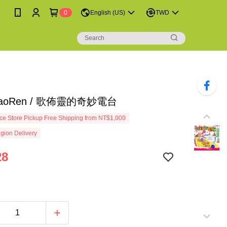
0
English (US)
TWD
iaoRen / 歌佈靈的奇妙電台
e Store Pickup Free Shipping from NT$1,000
gion Delivery
28