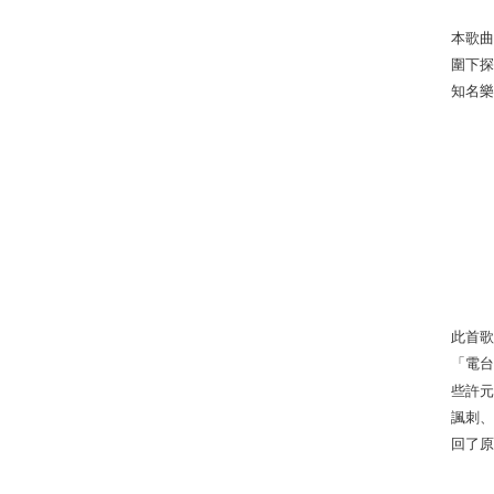
本歌
圍下
知名
此首
「電
些許
諷刺
回了