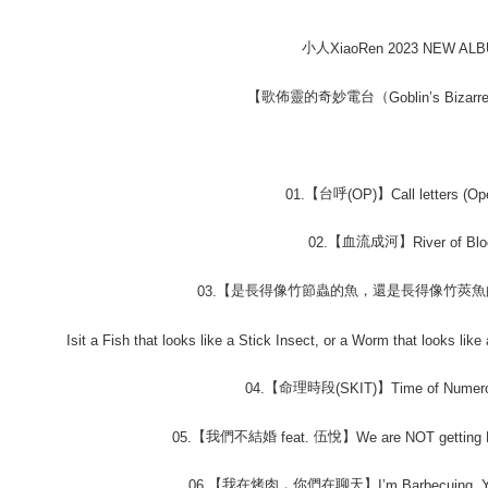
小人
XiaoRen 2023 NEW AL
【歌佈靈的奇妙電台（
Goblin’s Bizarr
【台呼
】
01.
(OP)
Call letters (Op
【血流成河】
02.
River of Bl
【是長得像竹節蟲的魚，還是長得像竹莢魚
03.
Isit a Fish that looks like a Stick Insect, or a Worm that looks li
【命理時段
】
04.
(SKIT)
Time of Numer
【我們不結婚
伍悅】
05.
feat.
We are NOT getting 
【我在烤肉，你們在聊天】
06.
I’m Barbecuing, 