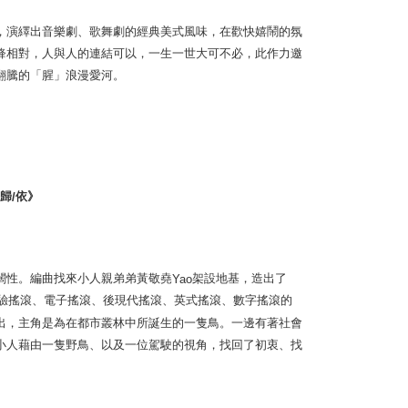
，演繹出音樂劇、歌舞劇的經典美式風味，在歡快嬉鬧的氛
鋒相對，人與人的連結可以，一生一世大可不必，此作力邀
翻騰的「腥」浪漫愛河。
歸
依》
/
闊性。編曲找來小人親弟弟黃敬堯
架設地基，造出了
Yao
驗搖滾、電子搖滾、後現代搖滾、英式搖滾、數字搖滾的
出，主角是為在都市叢林中所誕生的一隻鳥。一邊有著社會
小人藉由一隻野鳥、以及一位駕駛的視角，找回了初衷、找