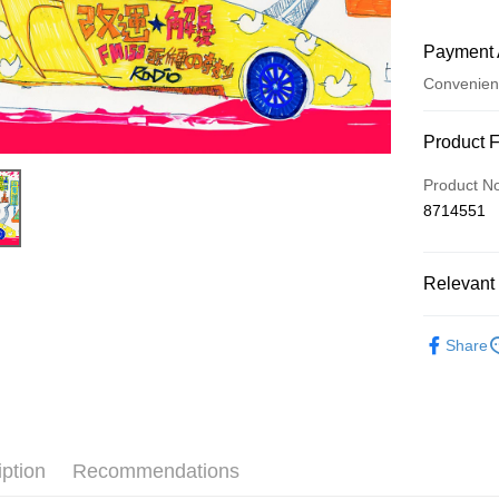
Payment 
Convenien
Payment
Product 
Credit Car
Product N
8714551
Convenien
LINE Pay
Relevant 
Apple Pay
CD
小人 
Easy Walle
Share
Google Pa
Plus Pay
ATM Trans
iption
Recommendations