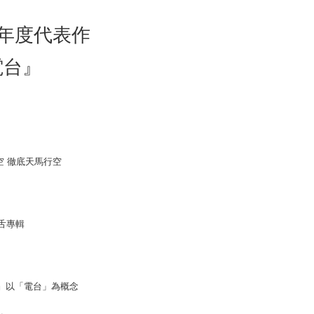
 Method
年度代表作
付款
電台』
r | Free shipping on orders of NT$1,000 or more
家取貨
r | Free shipping on orders of NT$1,000 or more
』
付款
r | Free shipping on orders of NT$1,000 or more
 徹底天馬行空
1取貨
r | Free shipping on orders of NT$1,000 or more
舌專輯
r | Free shipping on orders of NT$1,000 or more
配送
Shipping Rates
』以「電台」為概念