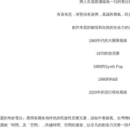
將人生道路濃縮為一日的電台
有喜有悲，有堅信有迷惘，真誠和勇氣，旺
創作本質的愉悅和自然的生命力的
年代的大樂隊風格
1960
的放克樂
1970
的
1980
Synth Pop
的
1990
R&B
年的流行嘻哈風格
2020
佈靈的奇妙電台』應用各國各地特色的民族性音樂元素，諸如中東曲風、台灣傳
。濃縮「時間」及「空間」，跨越時間、空間的遨遊，以非凡的創造力完整一段