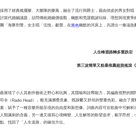
曲採用了經典搖擺樂、大樂隊的樂風，融合了流行與爵士，藉由俏皮的男女對唱
探討當代婚姻議題，喆問傳統婚姻價值觀，幽默和荒謬戲謔玩味、理想與現實爭
樂團「海豚刑警」女主唱「伍悅」獻聲，在
幽默的河床上，共譜出一條湍急
黑色
人生峰迴路轉多重跌宕
第三波簡單又粗暴推薦超脫搖滾《
歌曲展現了小人其創作藝術之野心和玩興，其隱喻和詮釋能力，其編曲視野的開
台司令（
）」般充滿層疊意象、既躁鬱又舒坦的雙重色彩。融合了實
Radio Head
元素，賦予了一種音樂所能呈現的自由度和新想像。詞曲內容可在歌曲中可解析
、人類諷刺的含義，另一邊又描寫心境轉變、人生解答的盼望追求，氣宇昂然，
原點、找回了「人生道路」的確信方位。