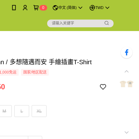
0
中文 (简体)
TWD
n / 多想隨遇而安 手繪插畫T-Shirt
1,000免运
国家/地区配送
50
M
L
XL