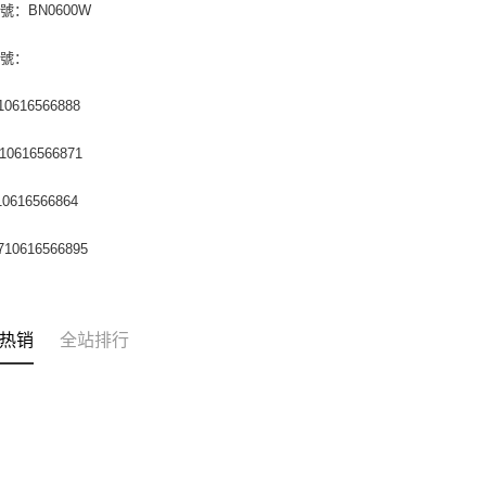
號：BN0600W
編號：
0616566888
0616566871
0616566864
10616566895
热销
全站排行