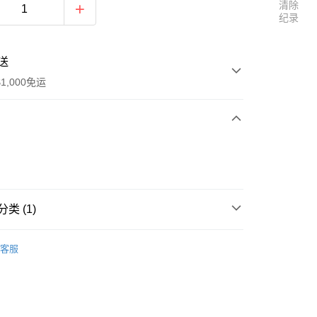
清除
纪录
送
1,000免运
次付款
付款
类 (1)
白安
客服
y