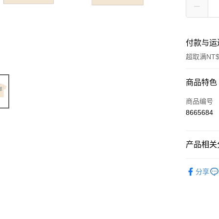
付款与运
超取满NT$
付款方式
商品特色
信用卡一
商品编号
8665684
超商取货
LINE Pay
产品相关分
Apple Pay
周邊商品
分享
悠遊付
Google Pa
Plus PAY