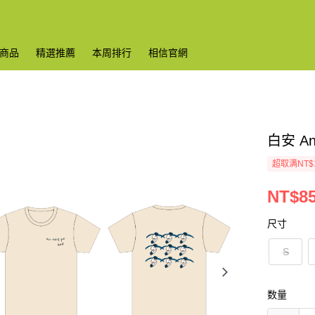
商品
精選推薦
本周排行
相信官網
白安 An
超取满NT$
NT$8
尺寸
S
数量