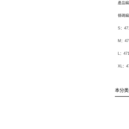
產品編
條碼
S：471
M：471
L：471
XL：47
本分类