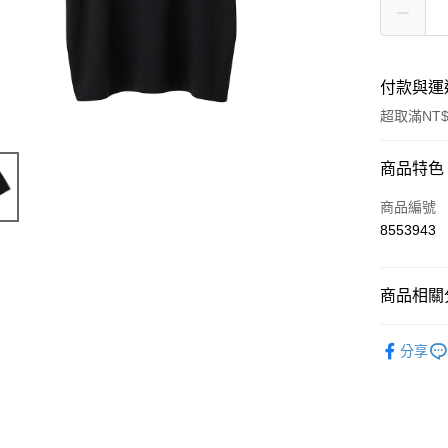
付款與運
超取滿NT$
付款方式
商品特色
信用卡一
商品編號
8553943
超商取貨
LINE Pay
商品相關分
Apple Pay
周邊商品
分享
悠遊付
Google Pa
全盈+PAY