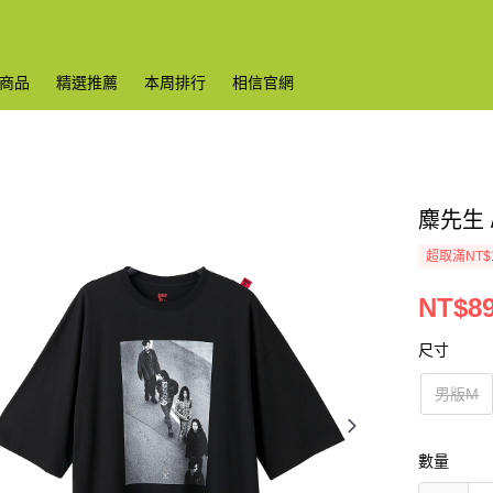
商品
精選推薦
本周排行
相信官網
麋先生 
超取滿NT$
NT$8
尺寸
男版M
數量