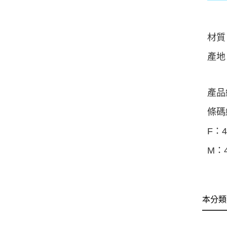
材質：
產地
產品
條碼
F：4
M：4
本分類