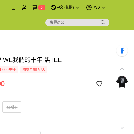
0
中文 (繁體)
TWD
/ WE我們的十年 黑TEE
1,000免運
國家/地區配送
90
女版F