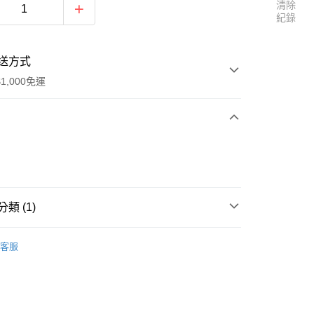
清除
紀錄
送方式
1,000免運
次付款
付款
類 (1)
麋先生
客服
y