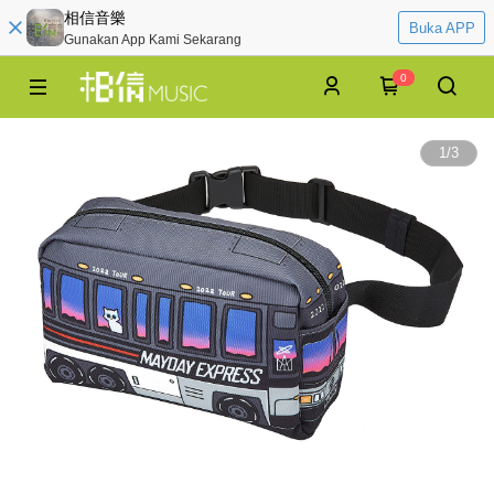
相信音樂
Buka APP
Gunakan App Kami Sekarang
0
1
/
3