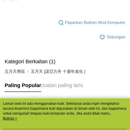
Paparkan Butiran Mod Komputer
Sokongan
Kategori Berkaitan (1)
五月天專區
五月天 [諾亞方舟 十週年進化 ]
Paling Popular
Jualan paling laris
Laman web ini ada menggunakan kuki. Sekiranya anda ingin mengetahui
Tag Popular
secara terperinci bagaimana kuki digunakan di laman web ini, dan bagaimana
untuk mengubah tetapan kuki komputer anda. Jika anda tidak mahu
menggunakan kuki di komputer anda, sila rujuk penerangan mengenai kuki.
Butiran >
Dasar Privasi
Laman web ini ada menggunakan kuki. Sekiranya anda ingin
mengetahui secara terperinci bagaimana kuki digunakan di laman web ini,