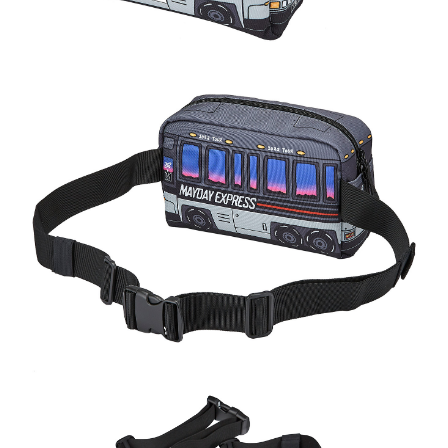
7-11取貨付款
NT$65/pesanan | Penghantaran percuma untuk pesanan
NT$1,000 atau lebih
付款後7-11取貨
NT$65/pesanan | Penghantaran percuma untuk pesanan
NT$1,000 atau lebih
宅配
NT$85/pesanan | Penghantaran percuma untuk pesanan
NT$1,000 atau lebih
海外地區配送
Kadar Penghantaran