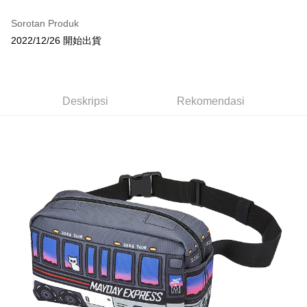
LINE Pay
Sorotan Produk
Apple Pay
2022/12/26 開始出貨
Easy Wallet
Google Pay
Deskripsi
Rekomendasi
Plus PAY
Pemindahan ATM
Pilihan Penghantaran
全家取貨付款
NT$65/pesanan | Penghantaran percuma untuk pesanan
NT$1,000 atau lebih
付款後全家取貨
NT$65/pesanan | Penghantaran percuma untuk pesanan
NT$1,000 atau lebih