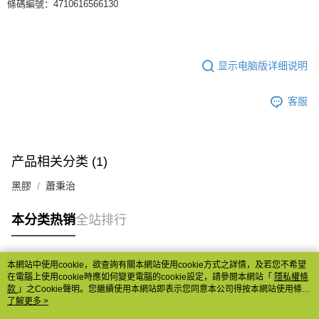
條碼編號：4710616566130
显示电脑版详细说明
客服
产品相关分类 (1)
黑膠
蕭秉治
本分类热销
全站排行
本網站中使用cookie，欲查詢有關本網站使用cookie方式之詳情，及若您不希望
热门标签
在電腦上使用cookie時應如何變更電腦的cookie設定，請參閱本網站「
隱私權條
款
」之Cookie聲明。您繼續使用本網站即表示您同意本公司得按本網站使用條款
之Cookie聲明使用cookie。
了解更多 >