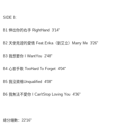
SIDE B:
B1
伸出你的右手
RightHand 3'14"
B2
天使見證的愛情
（劉艾立）
Marry Me 3'26"
Feat.Erika
B3
我想要你
I WantYou 2'48"
B4
心狠手軟
TooHard To Forget 4'04"
B5
我沒資格
Unqualified 4'08"
B6
我無法不愛你
I Can'tStop Loving You 4'36"
總分鐘數：
22'16"