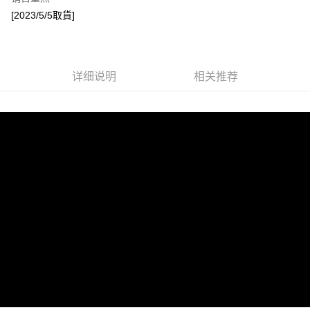
悠遊付
[2023/5/5取貨]
Google Pay
Plus PAY
详细说明
相关推荐
ATM付款
运送方式
宅配
每笔NT$85，满NT$1,000(含以上)免运费