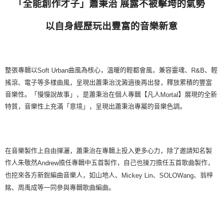
「全能創作才子」蕭秉治
展露不被擊垮的氣勢
以自身經歷玩出豐富的音樂新意
整張專輯以
曲風為核心，溫暖的輕都會風，兼容靈魂、
、輕
Soft Urban
R&B
搖滾、電子等多樣曲風，呈現出蕭秉治沈澱過後再出發，釋放累積的豐富
音樂性。「慢慢說故事」，是蕭秉治在個人專輯【凡人
】展現的全新
Mortal
特質，音樂性上充滿「意境」，呈現出蕭秉治專屬的音樂色調。
在音樂製作上自由揮灑，蕭秉治在專輯上投入更多心力，除了邀請知名製
作人朱敬然
擔任專輯中五首製作，自己也操刀擔任五首歌曲製作，
Andrew
也挖來各方新銳編曲音樂人，如山地人、
、
、翁梓
Mickey Lin
SOLOWang
銘、周禹成等一同參與專輯歌曲編曲。