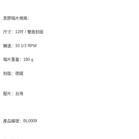
黑膠唱片規格：
尺寸：
12
吋
/
雙面刻版
轉速：
33 1/3 RPM
唱片重量：
180 g
刻版：德國
壓片：台灣
產品編號：BL0009