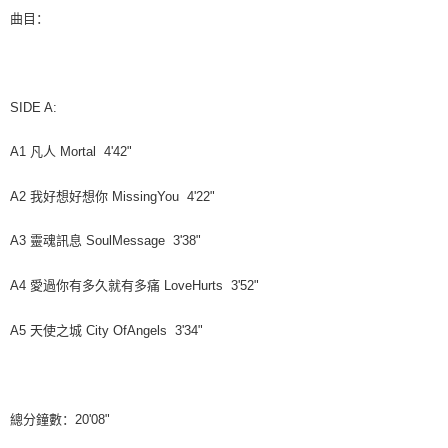
曲目：
SIDE A:
A1
凡人
Mortal 4'42"
A2
我好想好想你
MissingYou 4'22"
A3
靈魂訊息
SoulMessage 3'38"
A4
愛過你有多久就有多痛
LoveHurts 3'52"
A5
天使之城
City OfAngels 3'34"
總分鐘數：
20'08"