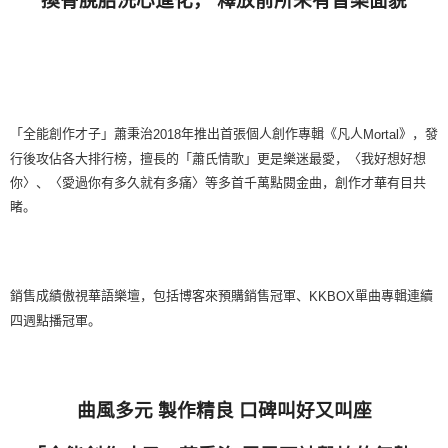
換骨脫胎洗心進化，
釋放前所未有音樂面貌
「全能創作才子」蕭秉治
年推出首張個人創作專輯《凡人
》，發
2018
Mortal
行後攻佔各大排行榜，擅長的「蕭氏情歌」更是樂迷最愛，〈我好想好想
你〉、〈愛過你有多久就有多痛〉等多首千萬點閱金曲，創作才華有目共
睹。
銷售成績傲視華語樂壇，包括博客來預購銷售冠軍、
單曲專輯連續
KKBOX
四週點播冠軍。
曲風多元
製作精良
口碑叫好又叫座