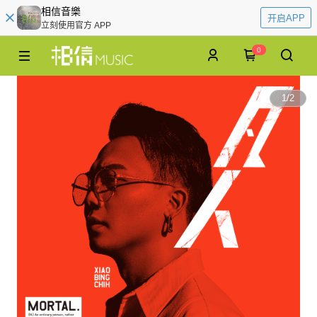
相信音樂
开启APP
立刻使用官方 APP
0
1
/
2