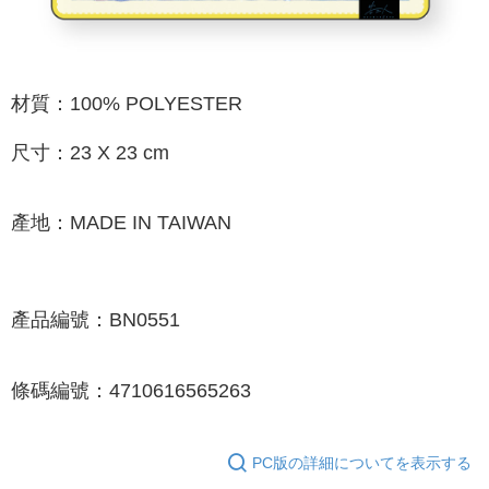
宅配
配送毎にNT$85、NT$1,000以上で送料無料
海外地區配送
送料を確認
材質：100% POLYESTER
尺寸：23 X 23 cm
產地：MADE IN TAIWAN
產品編號：BN0551
條碼編號：4710616565263
PC版の詳細についてを表示する