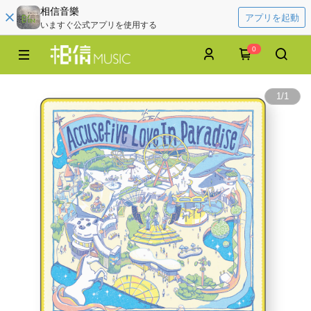
相信音樂
アプリを起動
いますぐ公式アプリを使用する
0
1
/
1