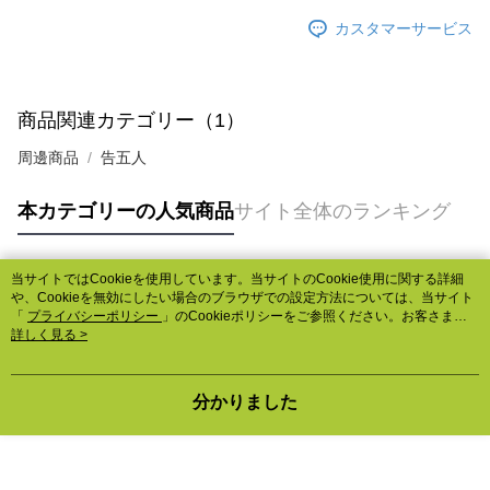
カスタマーサービス
商品関連カテゴリー（1）
周邊商品
告五人
本カテゴリーの人気商品
サイト全体のランキング
当サイトではCookieを使用しています。当サイトのCookie使用に関する詳細
人気タグ
や、Cookieを無効にしたい場合のブラウザでの設定方法については、当サイト
「
プライバシーポリシー
」のCookieポリシーをご参照ください。お客さま
が、当サイトを引き続き使用される場合、当社がサイト利用規約のCookieポリ
詳しく見る >
シーに基づいてCookieを使用することに同意したものとみなします。
分かりました