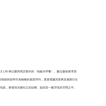
LE LIN
林以樂與瑪莎製作的〈地板內早餐〉。數位藝術家李宸
的情緒與頻率作為物種的基因序列，透過電腦演算將其無限衍生
曲包裝，會發現光碟站立於結構，如回音一般浮現於空間之中。