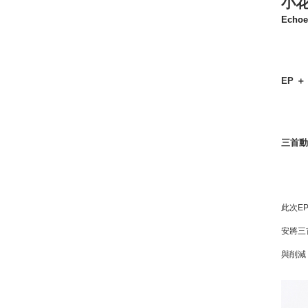
小
Echoe
EP
＋
三首
此次
E
安將三
與削減