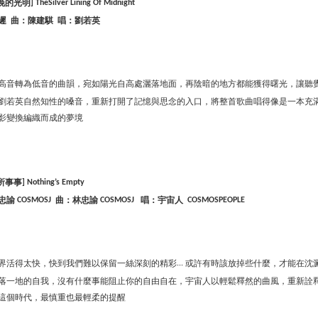
晚的光明
] TheSilver Lining Of Midnight
遲
曲：陳建騏
唱：劉若英
高音轉為低音的曲韻，宛如陽光自高處灑落地面，再陰暗的地方都能獲得曙光，讓聽
劉若英自然知性的嗓音，重新打開了記憶與思念的入口，將整首歌曲唱得像是一本充
影變換編織而成的夢境
所事事
] Nothing’s Empty
忠諭
曲：林忠諭
唱：宇宙人
COSMOSJ
COSMOSJ
COSMOSPEOPLE
界活得太快，快到我們難以保留一絲深刻的精彩
或許有時該放掉些什麼，才能在沈
...
落一地的自我，沒有什麼事能阻止你的自由自在，宇宙人以輕鬆釋然的曲風，重新詮
這個時代，最慎重也最輕柔的提醒