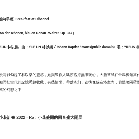
板內早餐
] Breakfast at Dibannei
）
An der schönen, blauen Donau -Walzer, Op. 314
林以樂
曲：
林以樂
唱：
LELIN
YILE LIN
/ Johann Baptist Strauss(public domain)
YILELIN
漫電影勾起了林以樂的靈感，她與製作人瑪莎抱持無限玩心，大膽嘗試在金馬賓館當
如同把當代的記憶悉數收藏，有些慵懶、帶點奇幻，彷彿像躲在浴室內，偷聽著隔壁
式的幻想之中
小花計畫
2022 - Re
：小花盛開的回音盛大開展