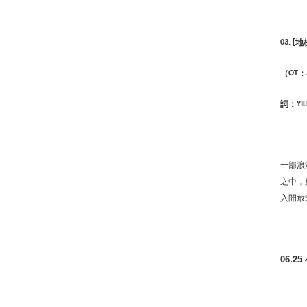
地
03. [
（
：
OT
詞：
YI
一部浪
之中，
入開放
06.25