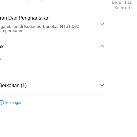
Bersihkan
Sejarah
ran Dan Penghantaran
gambilan di Kedai Serbaneka, NT$1,000
an percuma
Pembayaran
uk
t (Bayaran Penuh)
k
an di Kedai Serbaneka
Berkaitan (1)
展
t
Sokongan
y
an ATM