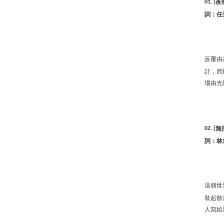
夜
01. [
詞：任
反覆由
計，而
場由光
無
02. [
詞：林
這個世
裝起散
人寫給