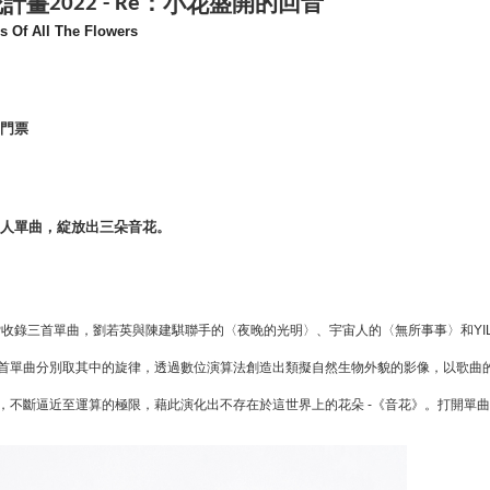
：
盛開的回音
花計畫
小花
2022 - Re
s Of All The Flowers
門票
動人單曲，綻放出三朵音花。
P
收錄三首單曲，劉若英與陳建騏聯手的〈夜晚的光明〉、宇宙人的〈無所事事〉和
YI
首單曲分別取其中的旋律，透過數位演算法創造出類擬自然生物外貌的影像，以歌曲
，
不斷逼
近至運算的極限，藉此演化出不存在於
-
《音花》。打開單
這世界上的花朵