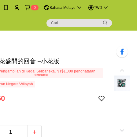
0
Bahasa Melayu
TWD
小花盛開的回音 –小花版
engambilan di Kedai Serbaneka, NT$1,000 penghataran
percuma
ran Negara/Wilayah
50