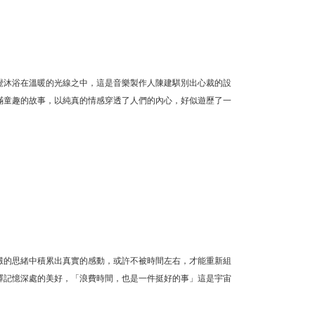
覺沐浴在溫暖的光線之中，這是音樂製作人陳建騏別出心裁的設
滿童趣的故事，以純真的情感穿透了人們的內心，好似遊歷了一
澱的思緒中積累出真實的感動，或許不被時間左右，才能重新組
釋記憶深處的美好，「浪費時間，也是一件挺好的事」這是宇宙