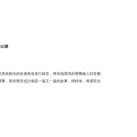
林以樂
代美術館內的各個角落進行錄音，將現地環境的聲響融入到音樂
聲響，那些聲音也許都是一篇又一篇的故事，靜靜地，將感官拉