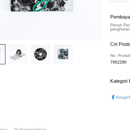
Pembaya
Penuh Pen
penghatar
Kaedah 
Ciri Prod
Kad Kredi
No. Produ
7952290
Pengambil
LINE Pay
Kategori 
Apple Pay
小花計畫
Easy Walle
Kongsi
Google Pa
Plus PAY
Pemindah
ipsi
Rekomendasi