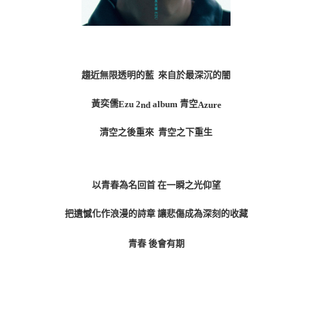
宅配
每筆NT$85，滿NT$1,000(含以上)免運費
海外地區配送
查看運費
趨近無限透明的藍
來自於最深沉的闇
黃奕儒
青空
Ezu 2
album
Azure
nd
清空之後重來
青空之下重生
以青春為名回首 在一瞬之光仰望
把遺憾化作浪漫的詩章 讓悲傷成為深刻的收藏
青春 後會有期