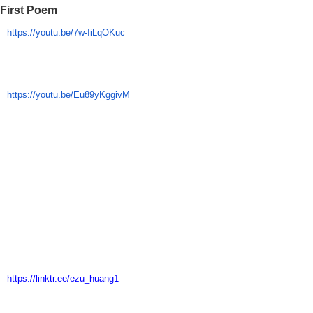
First Poem
https://youtu.be/7w-IiLqOKuc
https://youtu.be/Eu89yKggivM
https://linktr.ee/ezu_huang1