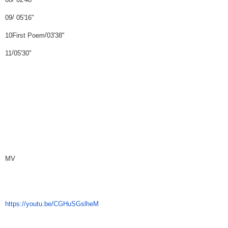
/
09
05'16"
/
10
First Poem
'
03'38'
/
11
05'30"
MV
https://youtu.be/CGHuSGslheM