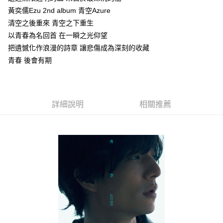
黃奕儒Ezu 2nd album 青空Azure
悠遊付
清空之後重來 青空之下重生
Google Pay
以青春為名回首 在一瞬之光仰望
把遺憾化作浪漫的詩章 讓悲傷成為深刻的收藏
全盈+PAY
青春 後會有期
ATM付款
運送方式
詳細說明
相關推薦
全家取貨付款
每筆NT$65，滿NT$1,000(含以上)免運費
付款後全家取貨
每筆NT$65，滿NT$1,000(含以上)免運費
7-11取貨付款
每筆NT$65，滿NT$1,000(含以上)免運費
付款後7-11取貨
每筆NT$65，滿NT$1,000(含以上)免運費