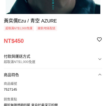
黃奕儒Ezu / 青空 AZURE
超取滿NT$1,000免運
國家/地區配送
NT$450
付款與運送方式
超取滿NT$1,000免運
付款方式
商品特色
信用卡一次付款
商品編號
超商取貨付款
7527145
LINE Pay
銷售重點
Apple Pay
趨近無限透明的藍 來自於最深沉的闇