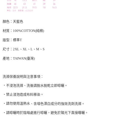
顏色：天藍色
材質：
100%COTTON(
純棉
)
版型：標準
T
尺寸：
2XL
、
XL
、
L
、
M
、
S
產地：
TAIWAN(
臺灣
)
洗滌保養說明與注意事項：
‧
不浸泡洗滌、洗後請脫水脫乾立即晾曬。
‧禁止浸泡造成布料移染。
‧請勿使用溫熱水
、含增色漂白成分的強效洗劑洗滌。
‧請晾曬時於陰暗處進行晾曬，避免於陽光下直接曝曬。