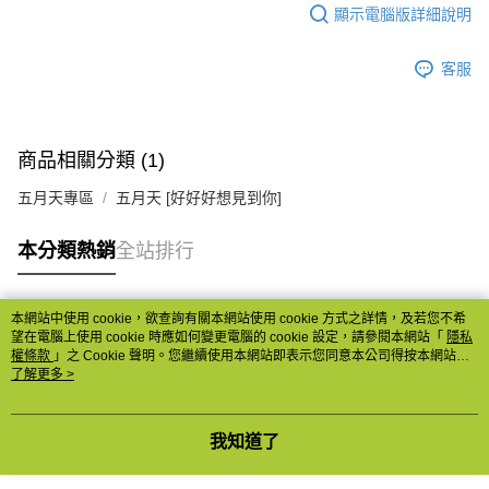
顯示電腦版詳細說明
客服
商品相關分類 (1)
五月天專區
五月天 [好好好想見到你]
本分類熱銷
全站排行
本網站中使用 cookie，欲查詢有關本網站使用 cookie 方式之詳情，及若您不希
熱門標籤
望在電腦上使用 cookie 時應如何變更電腦的 cookie 設定，請參閱本網站「
隱私
權條款
」之 Cookie 聲明。您繼續使用本網站即表示您同意本公司得按本網站使
用條款之 Cookie 聲明使用 cookie。
了解更多 >
我知道了