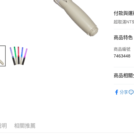
付款與運
超取滿NT$
付款方式
商品特色
信用卡一
商品編號
7463448
超商取貨
LINE Pay
商品相關分
Apple Pay
五月天專
分享
悠遊付
Google Pa
全盈+PAY
說明
相關推薦
ATM付款