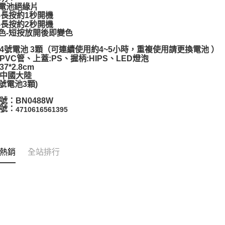
掉電池絕緣片
機-長按約1秒開機
機-長按約2秒開機
顏色-短按放開後即變色
4號電池 3顆（可連續使用約4~5小時，重複使用請更換電池 ）
PVC管、上蓋:PS、握柄:HIPS、LED燈泡
7*2.8cm
中國大陸
4號電池3顆)
號：BN0488W
號：
4710616561395
熱銷
全站排行