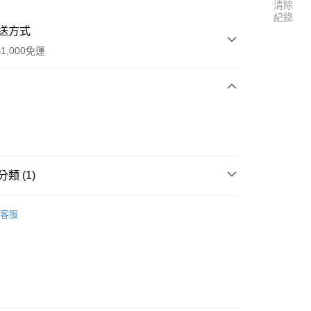
清除
紀錄
送方式
1,000免運
次付款
付款
類 (1)
區
五月天 [好好好想見到你]
客服
y