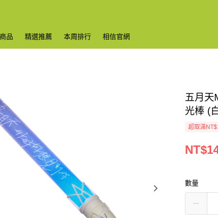
商品
精選推薦
本周排行
相信官網
五月天M
光棒 (白
超取滿NT$
NT$1
數量