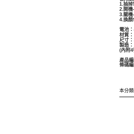
1.抽
2.開
3.關
4.換
電池：
材質：
尺寸：3
製造：
(內附
產品編
條碼編
本分類