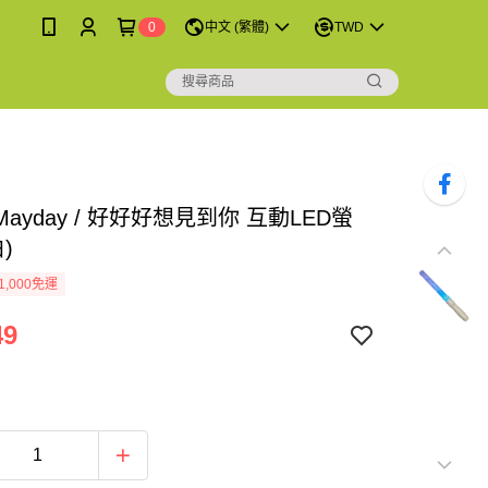
0
中文 (繁體)
TWD
ayday / 好好好想見到你 互動LED螢
)
1,000免運
49