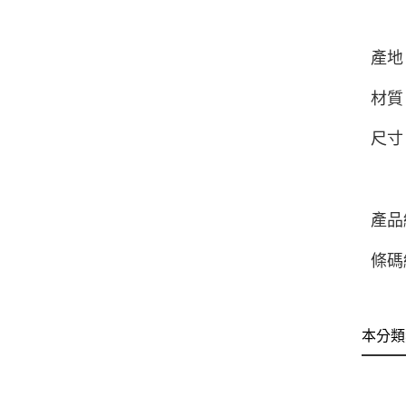
產地：
材質
尺寸：
產品
條碼編
本分類