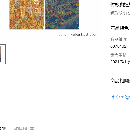
付款與運
超取滿NT$
付款方式
商品特色
信用卡一
商品編號
6970492
超商取貨
銷售重點
LINE Pay
2021/5/1 
Apple Pay
商品相關分
悠遊付
周邊商品
Google Pa
分享
全盈+PAY
ATM付款
說明
相關推薦