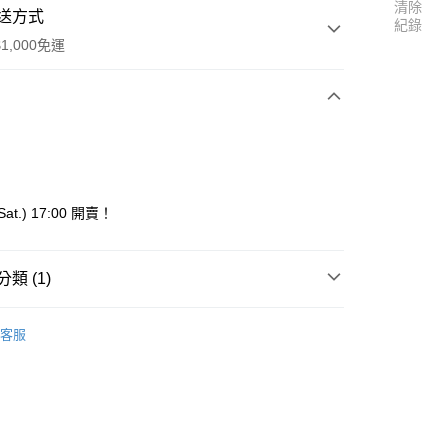
清除
送方式
紀錄
1,000免運
次付款
付款
(Sat.) 17:00 開賣！
類 (1)
告五人
y
客服