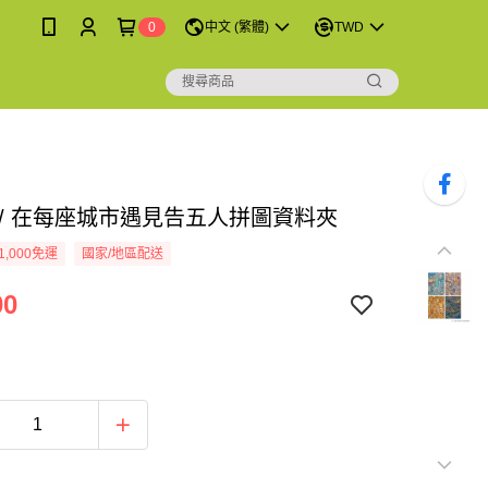
0
中文 (繁體)
TWD
 / 在每座城市遇見告五人拼圖資料夾
1,000免運
國家/地區配送
00