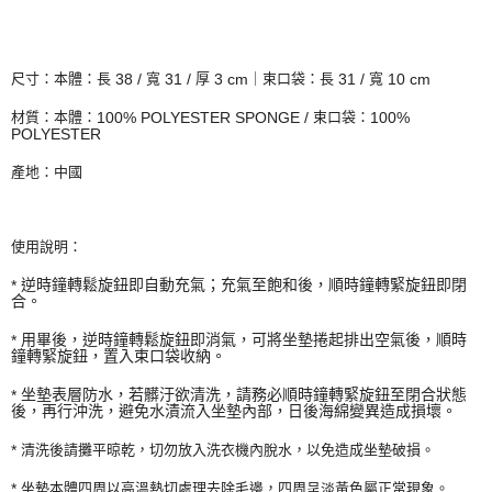
38 /
31 /
3 cm
31 /
10 cm
尺寸：本體：長
寬
厚
｜束口袋：長
寬
100% POLYESTER SPONGE /
100%
材質：本體：
束口袋：
POLYESTER
產地：中國
使用說明：
*
逆時鐘轉鬆旋鈕即自動充氣；充氣至飽和後，
順時鐘轉緊旋鈕即閉
合。
*
用畢後，逆時鐘轉鬆旋鈕即消氣，可將坐墊捲起排出空氣後，
順時
鐘轉緊旋鈕，置入束口袋收納。
*
坐墊表層防水，若髒汙欲清洗，
請務必順時鐘轉緊旋鈕至閉合狀態
後，再行沖洗，避
免水漬流入坐墊內部，日後海綿變異造成損壞。
*
清洗後請攤平晾乾，切勿放入洗衣機內脫水，以免造成坐墊破損。
*
坐墊本體四周以高溫熱切處理去除毛邊，四周呈淡黃色屬正常現象。