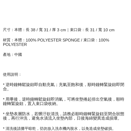
38 /
31 /
3 cm
31 /
10 cm
尺寸：本體：長
寬
厚
｜束口袋：長
寬
100% POLYESTER SPONGE /
100%
材質：本體：
束口袋：
POLYESTER
產地：中國
使用說明：
*
逆時鐘轉鬆旋鈕即自動充氣；充氣至飽和後，
順時鐘轉緊旋鈕即閉
合。
*
用畢後，逆時鐘轉鬆旋鈕即消氣，可將坐墊捲起排出空氣後，
順時
鐘轉緊旋鈕，置入束口袋收納。
*
坐墊表層防水，若髒汙欲清洗，
請務必順時鐘轉緊旋鈕至閉合狀態
後，再行沖洗，避
免水漬流入坐墊內部，日後海綿變異造成損壞。
*
清洗後請攤平晾乾，切勿放入洗衣機內脫水，以免造成坐墊破損。