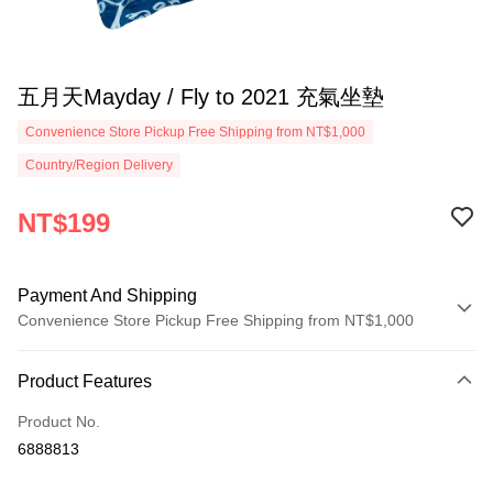
五月天Mayday / Fly to 2021 充氣坐墊
Convenience Store Pickup Free Shipping from NT$1,000
Country/Region Delivery
NT$199
Payment And Shipping
Convenience Store Pickup Free Shipping from NT$1,000
Payment Method
Product Features
Credit Card (Full Payment)
Product No.
Convenience Store Pickup and Pay
6888813
LINE Pay