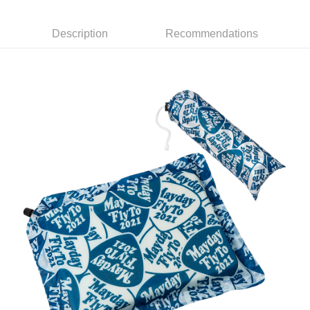
Apple Pay
Description
Recommendations
Easy Wallet
Google Pay
Plus Pay
ATM Transfer
Shipping Method
全家取貨付款
NT$65/order | Free shipping on orders of NT$1,000 or more
付款後全家取貨
NT$65/order | Free shipping on orders of NT$1,000 or more
7-11取貨付款
NT$65/order | Free shipping on orders of NT$1,000 or more
付款後7-11取貨