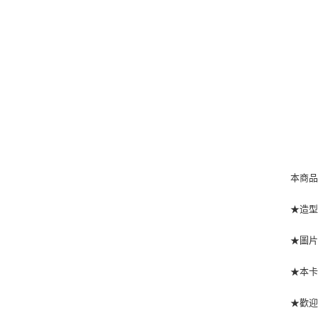
本商
★造型
★圖
★本
★歡