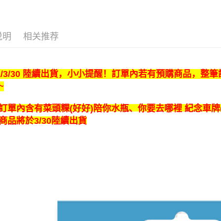
运送方式
全家取貨
说明
相关推荐
每笔NT$6
付款後全
每笔NT$6
21/3/30 陸續出貨，小小提醒！訂單內若有預購商品，
~
7-11取貨
每笔NT$6
訂單內含有
你要去哪裡 紀念車牌(
菜頭粿(好好)陪你水瓶、
付款後7-1
商品將於3/30陸續出貨
每笔NT$6
宅配
每笔NT$8
海外地區