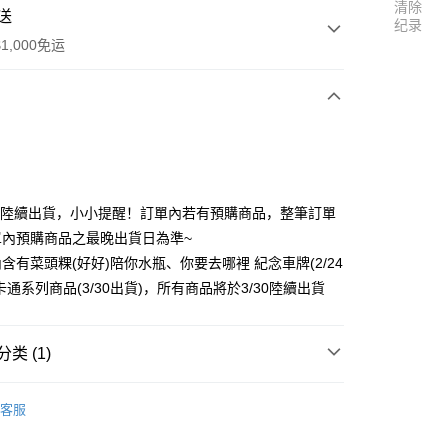
清除
送
纪录
1,000免运
次付款
付款
3/30 陸續出貨，小小提醒！訂單內若有預購商品，整筆訂單
單內預購商品之最晚出貨日為準~
含有菜頭粿(好好)陪你水瓶、你要去哪裡 紀念車牌(2/24
卡通系列商品(3/30出貨)，所有商品將於3/30陸續出貨
y
类 (1)
區
五月天 [好好好想見到你]
客服