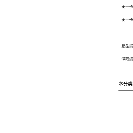
★一卡
★一卡通
產品編
條碼編號
本分类