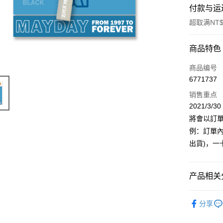
付款与运
超取满NT$
付款方式
商品特色
信用卡一
商品编号
6771737
超商取货
销售重点
LINE Pay
2021/
將會以訂
Apple Pay
例：訂單內
悠遊付
出貨)，一
Google Pa
产品相关分
Plus PAY
ATM付款
五月天專
分享