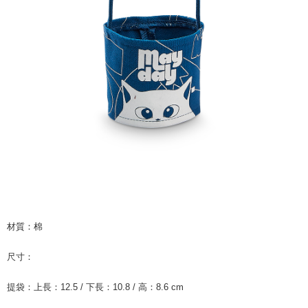
7-11取貨付款
NT$65/pesanan | Penghantaran percuma untuk pesanan
NT$1,000 atau lebih
付款後7-11取貨
NT$65/pesanan | Penghantaran percuma untuk pesanan
NT$1,000 atau lebih
宅配
NT$85/pesanan | Penghantaran percuma untuk pesanan
NT$1,000 atau lebih
海外地區配送
Kadar Penghantaran
材質：棉
尺寸：
提袋：上長：12.5 / 下長：10.8 / 高：8.6 cm