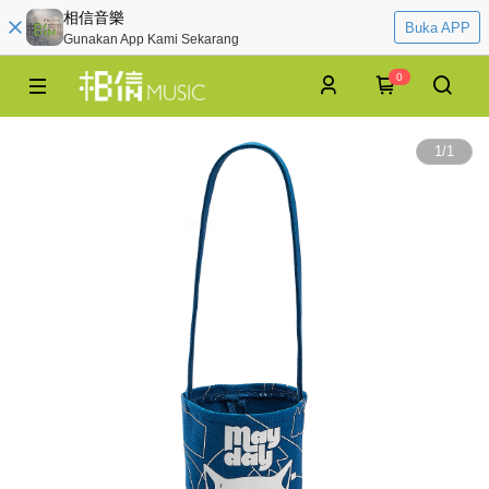
相信音樂
Buka APP
Gunakan App Kami Sekarang
0
1
/
1