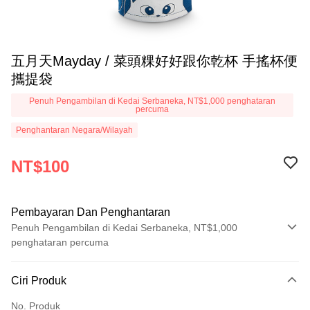
五月天Mayday / 菜頭粿好好跟你乾杯 手搖杯便
攜提袋
Penuh Pengambilan di Kedai Serbaneka, NT$1,000 penghataran
percuma
Penghantaran Negara/Wilayah
NT$100
Pembayaran Dan Penghantaran
Penuh Pengambilan di Kedai Serbaneka, NT$1,000
penghataran percuma
Kaedah Pembayaran
Ciri Produk
Kad Kredit (Bayaran Penuh)
No. Produk