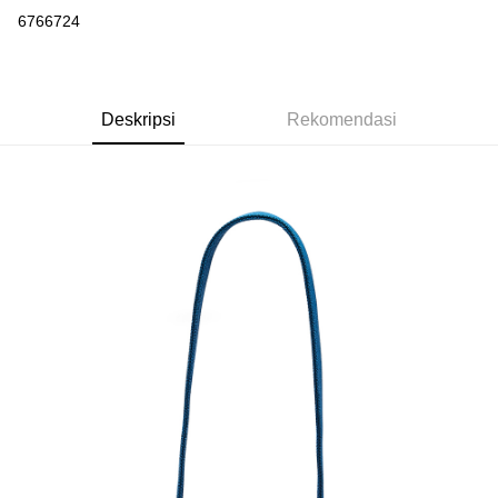
Pengambilan di Kedai Serbaneka
6766724
LINE Pay
Apple Pay
Deskripsi
Rekomendasi
Easy Wallet
Google Pay
Plus PAY
Pemindahan ATM
Pilihan Penghantaran
全家取貨付款
NT$65/pesanan | Penghantaran percuma untuk pesanan
NT$1,000 atau lebih
付款後全家取貨
NT$65/pesanan | Penghantaran percuma untuk pesanan
NT$1,000 atau lebih