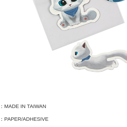
宅配
NT$85/pes
NT$1,000 
海外地區
：
MADE IN TAIWAN
：
PAPER/ADHESIVE