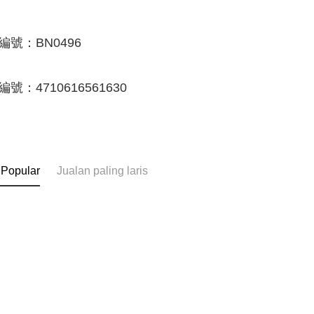
編號：BN0496
編號
：
4710616561630
 Popular
Jualan paling laris