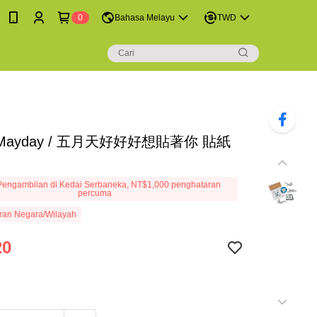
0
Bahasa Melayu
TWD
ayday / 五月天好好好想貼著你 貼紙
engambilan di Kedai Serbaneka, NT$1,000 penghataran
percuma
ran Negara/Wilayah
20