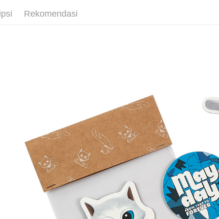
Pemindah
ipsi
Rekomendasi
Pilihan 
全家取貨
NT$65/pes
NT$1,000 
付款後全
NT$65/pes
NT$1,000 
7-11取貨
NT$65/pes
NT$1,000 
付款後7-1
NT$65/pes
NT$1,000 