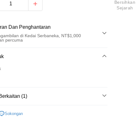
Bersihkan
Sejarah
ran Dan Penghantaran
gambilan di Kedai Serbaneka, NT$1,000
an percuma
Pembayaran
uk
t (Bayaran Penuh)
k
an di Kedai Serbaneka
Berkaitan (1)
區
五月天 [好好好想見到你]
t
Sokongan
y