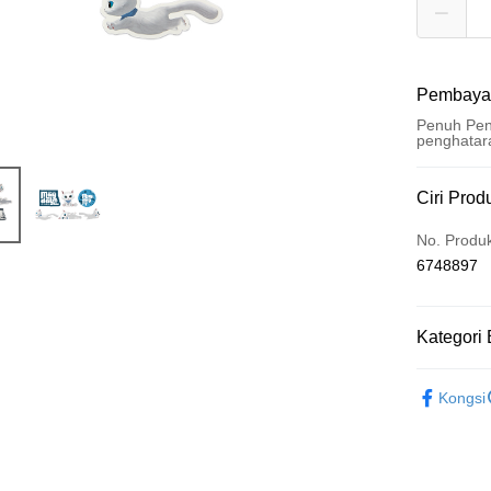
Pembaya
Penuh Pen
penghatar
Kaedah 
Ciri Prod
Kad Kredi
No. Produ
6748897
Pengambil
LINE Pay
Kategori 
Apple Pay
五月天專
Easy Walle
Kongsi
Google Pa
Plus PAY