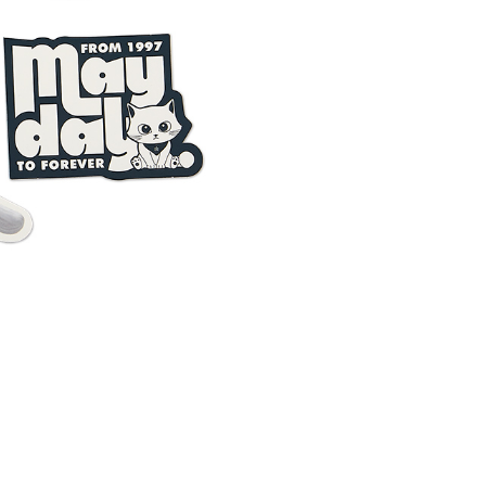
anan | Penghantaran percuma untuk pesanan
atau lebih
配送
Kadar Penghantaran