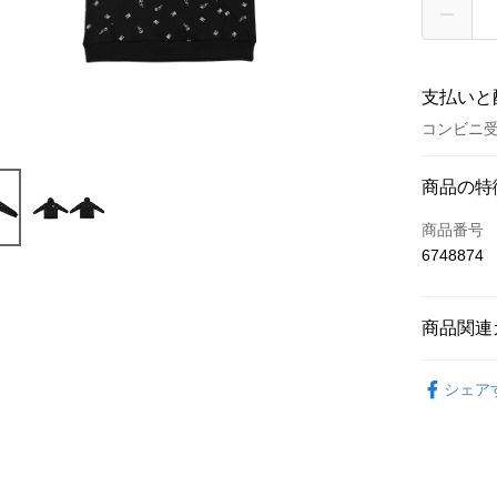
支払いと
コンビニ受
お支払い
商品の特
クレジット
商品番号
6748874
コンビニ
LINE Pay
商品関連
Apple Pay
五月天專
Easy Walle
シェア
Google Pa
Plus Pay