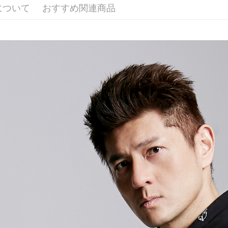
ATM払い
について
おすすめ関連商品
配送方法
全家取貨
配送毎にNT
付款後全
配送毎にNT
7-11取貨
配送毎にNT
付款後7-1
配送毎にNT
宅配
配送毎にNT
海外地區