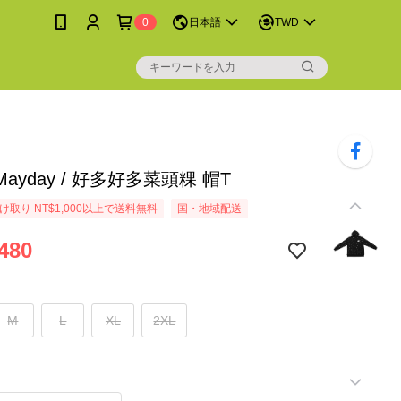
0
日本語
TWD
ayday / 好多好多菜頭粿 帽T
取り NT$1,000以上で送料無料
国・地域配送
480
M
L
XL
2XL