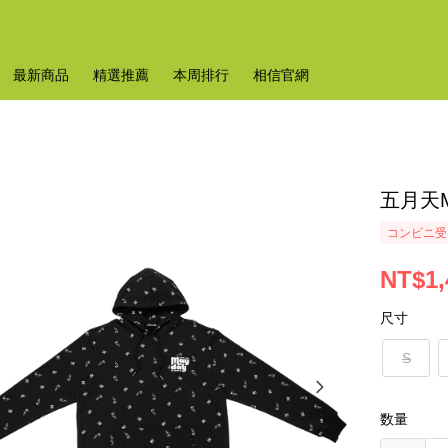
最新商品
精選推薦
本周排行
相信官網
五月天M
コンビニ受け
NT$1,
尺寸
S
数量