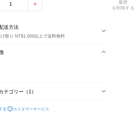
履歴
を削除する
配送方法
け取り NT$1,000以上で送料無料
方法
徴
カード1回払い
店頭代金引換
カテゴリー（1）
區
五月天 [好好好想見到你]
t
する
カスタマーサービス
y