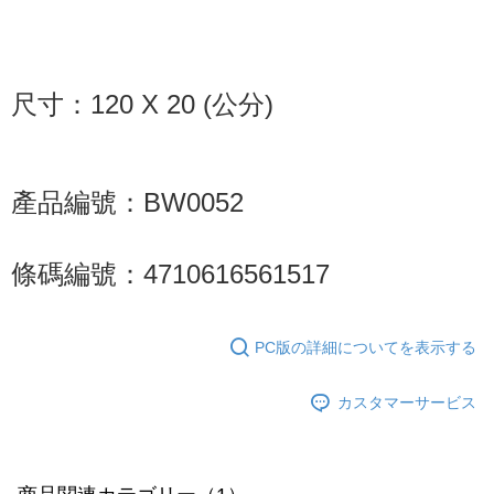
宅配
配送毎にNT$85、NT$1,000以上で送料無料
尺寸：120 X 20 (公分)
海外地區配送
送料を確認
產品編號：BW0052
條碼編號：4710616561517
PC版の詳細についてを表示する
カスタマーサービス