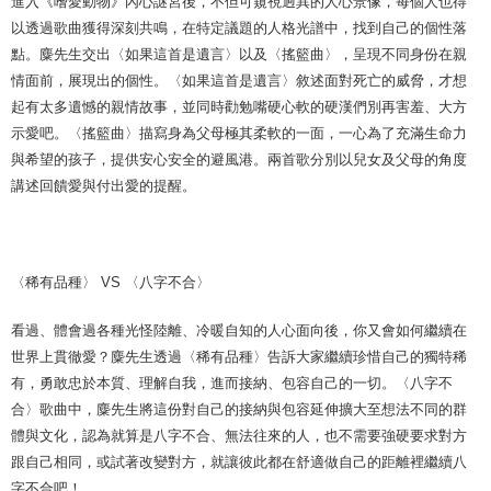
進入《嗜愛動物》內心謎宮後，不但可窺視迥異的人心景像，每個人也得
以透過歌曲獲得深刻共鳴，在特定議題的人格光譜中，找到自己的個性落
點。麋先生交出〈如果這首是遺言〉以及〈搖籃曲〉，呈現不同身份在親
情面前，展現出的個性。〈如果這首是遺言〉敘述面對死亡的威脅，才想
起有太多遺憾的親情故事，並同時勸勉嘴硬心軟的硬漢們別再害羞、大方
示愛吧。〈搖籃曲〉描寫身為父母極其柔軟的一面，一心為了充滿生命力
與希望的孩子，提供安心安全的避風港。兩首歌分別以兒女及父母的角度
講述回饋愛與付出愛的提醒。
〈稀有品種〉 VS 〈八字不合〉
看過、體會過各種光怪陸離、冷暖自知的人心面向後，你又會如何繼續在
世界上貫徹愛？麋先生透過〈稀有品種〉告訴大家繼續珍惜自己的獨特稀
有，勇敢忠於本質、理解自我，進而接納、包容自己的一切。〈八字不
合〉歌曲中，麋先生將這份對自己的接納與包容延伸擴大至想法不同的群
體與文化，認為就算是八字不合、無法往來的人，也不需要強硬要求對方
跟自己相同，或試著改變對方，就讓彼此都在舒適做自己的距離裡繼續八
字不合吧！