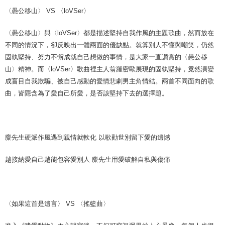
〈愚公移山〉 VS 〈loVSer〉
〈愚公移山〉與〈loVSer〉都是描述堅持自我作風的主題歌曲，然而放在
不同的情況下，卻反映出一體兩面的優缺點。就算別人不懂與嘲笑，仍然
固執堅持、努力不懈成就自己想做的事情，是大家一直讚賞的〈愚公移
山〉精神。而〈loVSer〉歌曲裡主人翁羅密歐展現的固執堅持，竟然演變
成盲目自我欺騙、被自己感動的愛情悲劇男主角情結。兩首不同面向的歌
曲，皆隱含為了愛自己所愛，是否該堅持下去的選擇題。
麋先生硬派作風遇到親情就軟化 以歌勸世別留下愛的遺憾
越接納愛自己越能包容愛別人 麋先生用愛破解自私與傷痛
〈如果這首是遺言〉 VS 〈搖籃曲〉