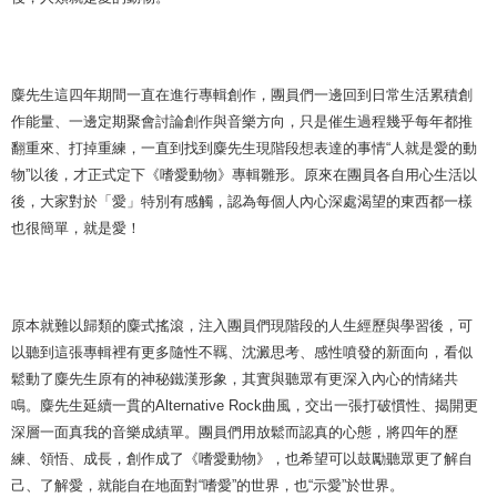
麋先生這四年期間一直在進行專輯創作，團員們一邊回到日常生活累積創
作能量、一邊定期聚會討論創作與音樂方向，只是催生過程幾乎每年都推
翻重來、打掉重練，一直到找到麋先生現階段想表達的事情“人就是愛的動
物”以後，才正式定下《嗜愛動物》專輯雛形。原來在團員各自用心生活以
後，大家對於「愛」特別有感觸，認為每個人內心深處渴望的東西都一樣
也很簡單，就是愛！
原本就難以歸類的麋式搖滾，注入團員們現階段的人生經歷與學習後，可
以聽到這張專輯裡有更多隨性不羈、沈澱思考、感性噴發的新面向，看似
鬆動了麋先生原有的神秘鐵漢形象，其實與聽眾有更深入內心的情緒共
鳴。麋先生延續一貫的Alternative Rock曲風，交出一張打破慣性、揭開更
深層一面真我的音樂成績單。團員們用放鬆而認真的心態，將四年的歷
練、領悟、成長，創作成了《嗜愛動物》，也希望可以鼓勵聽眾更了解自
己、了解愛，就能自在地面對“嗜愛”的世界，也“示愛”於世界。