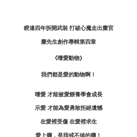
睽違四年拆開武裝
打破心魔走出麋宮
麋先生創作專輯第四章
《
嗜愛動物
》
我們都是愛的動物啊
！
嗜愛
才能被愛餵養學會成長
示愛
才能為愛勇敢拒絕遺憾
在愛裡受傷
在愛裡求生
愛上癮
，
是我戒不掉的癮
！