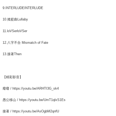
9.
INTERLUDE
INTERLUDE
10.
搖籃曲
Lullaby
11.
loVSer
loVSer
12.
八字不合
Mismatch of Fate
13.
接著
Then
【精彩影音】
廢廢 / https://youtu.be/ARHTI3G_sk4
愚公移山 / https://youtu.be/UmT1qlxS1Es
接著 / https://youtu.be/AsOgbM2qnfU