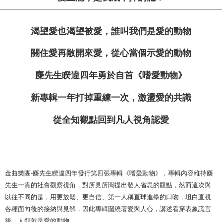
渴望愛也渴望被愛
，
誰叫我們是愛的動物
關住愛再敞開來愛
，
從心當個示愛的動物
麋先生睽違四年勇於自首
《
嗜愛動物
》
新專輯一年打掉重練一次
，
激盪愛的共識
從全知觀點回到凡人視角認愛
金曲樂團-麋先生睽違四年發行第四張專輯《嗜愛動物》，專輯內容維持麋
先生一貫的社會觀察視角，對所見所聞提出發人省思的觀點，然而這次與
以往不同的是，用更放鬆、更自信、第一人稱直球進壘的口吻，坦白直視
各種面向後的接納與見解，因此專輯圍繞著愛與人心，講述看穿表象謊言
後，人類就是愛的動物。