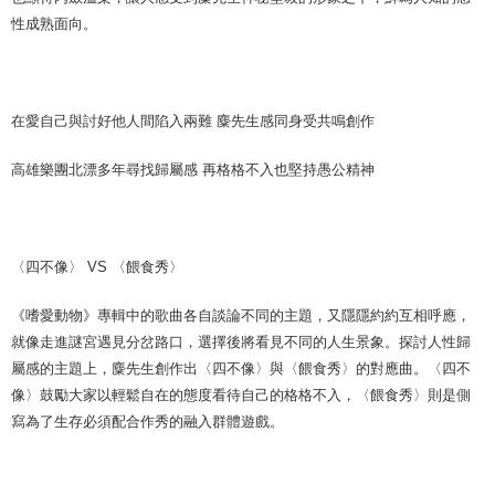
性成熟面向。
在愛自己與討好他人間陷入兩難 麋先生感同身受共鳴創作
高雄樂團北漂多年尋找歸屬感 再格格不入也堅持愚公精神
〈四不像〉 VS 〈餵食秀〉
《嗜愛動物》專輯中的歌曲各自談論不同的主題，又隱隱約約互相呼應，
就像走進謎宮遇見分岔路口，選擇後將看見不同的人生景象。探討人性歸
屬感的主題上，麋先生創作出〈四不像〉與〈餵食秀〉的對應曲。〈四不
像〉鼓勵大家以輕鬆自在的態度看待自己的格格不入，〈餵食秀〉則是側
寫為了生存必須配合作秀的融入群體遊戲。