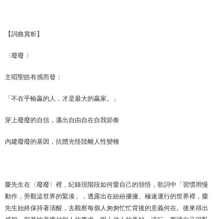
【詞曲賞析】
〈廢廢 〉
主唱聖皓有感而發：
「不在乎輸贏的人，才是最大的贏家。」
穿上廢廢的自信，邁出自由自在自我節奏
內建廢廢的基因，抗體光怪陸離人性變種
麋先生在〈廢廢〉裡，紀錄現階段如何愛自己的領悟，歌詞中「習慣用慢
動作，旁觀這世界的緊湊」，透露出在紛紛擾擾、極速運行的世界裡，麋
先生始終保持著清醒，去觀察每個人匆匆忙忙背後的意義何在。後來得出