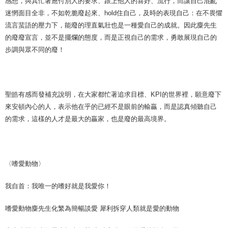
感想，與其忙著應付別人的要求、跟上他人的喜好、流行，而讓自己混亂
迷惘面目全非，不如乾脆廢起來、hold住自己，及時的表現自己：在不畏懼
流言蜚語的壓力下，能廢的理直氣壯也是一種愛自己的成就。因此麋先生
的廢廢宣言，並不是擺爛的態度，而是正視自己的需求，勇敢展現自己的
步調與眾不同的廢！
聖皓有感而發補充說明，在大家都忙著追求目標、KPI的世界裡，願意廢下
來安頓內心的人，表示他在乎的已經不是眼前的輸贏，而是認真傾聽自己
的需求，這樣的人才是最大的贏家，也是廢的最高境界。
〈嗜愛動物〉
我自首：我唯一的嗜好就是我愛你！
嗜愛動物麋先生化繁為簡暢談愛 犀利拆穿人類就是愛的動物