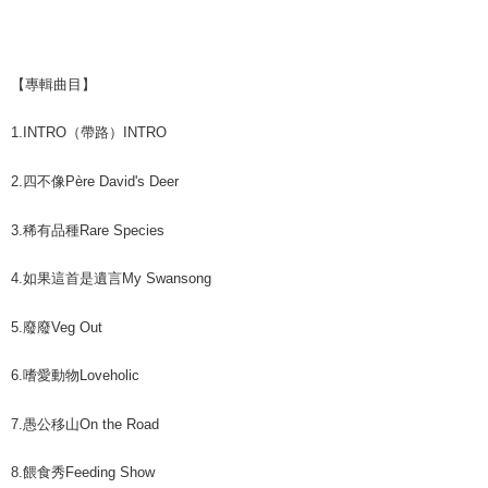
【專輯曲目】
1.
INTRO（帶路）
INTRO
2.
四不像
Père David's Deer
3.
稀有品種
Rare Species ‭ ‬‬‬‬‬‬‬‬
4.
如果這首是遺言
My Swansong
5.
廢廢
‭‬Veg Out‬‬‬‬‬‬‬
6.
嗜愛動物
Loveholic
7.
愚公移山
On the Road‭ ‬‬‬‬‬‬‬‬
8.
餵食秀
Feeding Show