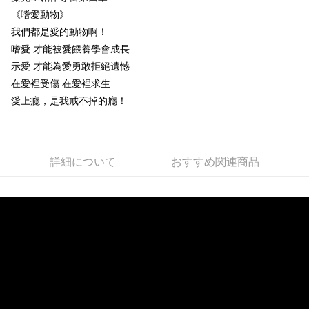
《嗜愛動物》
Easy Wallet
我們都是愛的動物啊！
Google Pay
嗜愛 才能被愛餵養學會成長
示愛 才能為愛勇敢拒絕遺憾
Plus Pay
在愛裡受傷 在愛裡求生
ATM払い
愛上癮，是我戒不掉的癮！
配送方法
全家取貨付款
詳細について
おすすめ関連商品
配送毎にNT$65、NT$1,000以上で送料無料
付款後全家取貨
配送毎にNT$65、NT$1,000以上で送料無料
7-11取貨付款
配送毎にNT$65、NT$1,000以上で送料無料
付款後7-11取貨
配送毎にNT$65、NT$1,000以上で送料無料