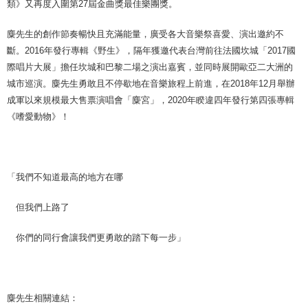
類》又再度入圍第27屆金曲獎最佳樂團獎。
麋先生的創作節奏暢快且充滿能量，廣受各大音樂祭喜愛、演出邀約不
斷。2016年發行專輯《野生》，隔年獲邀代表台灣前往法國坎城「2017國
際唱片大展」擔任坎城和巴黎二場之演出嘉賓，並同時展開歐亞二大洲的
城市巡演。麋先生勇敢且不停歇地在音樂旅程上前進，在2018年12月舉辦
成軍以來規模最大售票演唱會「麋宮」，2020年睽違四年發行第四張專輯
《嗜愛動物》！
「我們不知道最高的地方在哪
但我們上路了
你們的同行會讓我們更勇敢的踏下每一步」
麋先生相關連結：