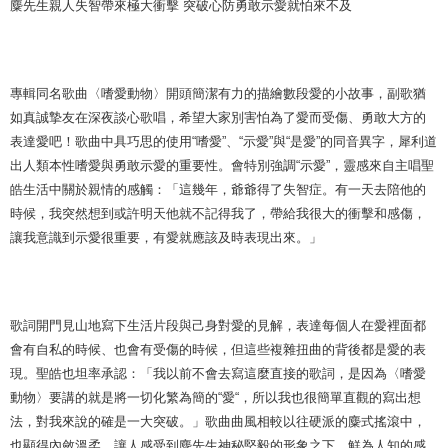
麋先生親人失智帶來極大衝擊 突破心防勇敢示愛就怕來不及
專輯同名歌曲〈嗜愛動物〉開頭簡潔有力的描繪數段愛的小故事，副歌猶
如真誠摯友在深夜談心歌唱，希望大家別害怕為了愛而受傷、勇敢大方的
表達愛吧！歌曲中具巧思的使用“嗜愛”、“示愛”與“是愛”的同音異字，犀利道
出人類本性嗜愛與勇敢示愛的重要性。會特別強調“示愛”，靈感來自主唱聖
皓生活中關於親情的感觸：「這幾年，爺爺得了失智症。有一天去陪他的
時候，我突然想到或許明天他就不記得我了，帶給我很大的衝擊和感傷，
讓我意識到示愛很重要，有愛就應該及時表現出來。」
歌詞開門見山地寫下生活片段與己身對愛的見解，表達每個人在愛裡面都
會有自私的時候、也會有受傷的時候，但這些複雜扭曲的背後都是愛的表
現。聖皓也坦率承認：「我以前不會去寫這麼直接的歌詞，是因為〈嗜愛
動物〉要講的就是將一切化繁為簡的“愛“，所以我也很簡單直觀的寫出想
法，對我來說的確是一大突破。」歌曲曲風相較以往硬派的麋式搖滾中，
也顯得內斂溫柔，讓人感受到麋先生神秘堅毅的形象之下，鮮為人知的感