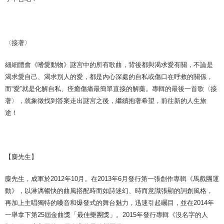
〈接著〉
細細體會《嗜愛動物》謎宮中的所有歌曲，背後都與渴求愛有關，不論是
渴求愛自己、渴求別人的愛，都是內心深處的自私或傷口在呼救的關係，
而“愛”就是化解自私、痊癒傷痛最簡單直接的解藥。專輯的最後一首歌〈接
著〉，就象徵找到答案走出謎宮之後，繼續抱著希望，前往新的人生旅
途！
【麋先生】
麋先生，成軍於2012年10月。在2013年6月發行第一張創作專輯《馬戲團運
動》，以淋漓暢快的曲風搭配時而如詩迷幻、時而意識張顯的詞創風格，
再加上主唱獨特的嗓音和爆發式的舞台魅力，迅速引起矚目，並在2014年
一舉拿下第25屆金曲獎「最佳樂團獎」。2015年發行專輯《沒名字的人