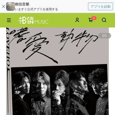
相信音樂
アプリを起動
いますぐ公式アプリを使用する
0
1
/
1