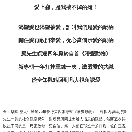
愛上癮
，
是我戒不掉的癮
！
渴望愛也渴望被愛
，
誰叫我們是愛的動物
關住愛再敞開來愛
，
從心當個示愛的動物
麋先生睽違四年勇於自首
《
嗜愛動物
》
新專輯一年打掉重練一次
，
激盪愛的共識
從全知觀點回到凡人視角認愛
金曲樂團-麋先生睽違四年發行第四張專輯《嗜愛動物》，專輯內容維持麋
先生一貫的社會觀察視角，對所見所聞提出發人省思的觀點，然而這次與
以往不同的是，用更放鬆、更自信、第一人稱直球進壘的口吻，坦白直視