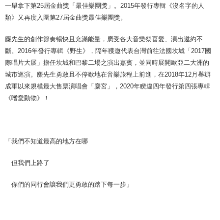
一舉拿下第25屆金曲獎「最佳樂團獎」。2015年發行專輯《沒名字的人
類》又再度入圍第27屆金曲獎最佳樂團獎。
麋先生的創作節奏暢快且充滿能量，廣受各大音樂祭喜愛、演出邀約不
斷。2016年發行專輯《野生》，隔年獲邀代表台灣前往法國坎城「2017國
際唱片大展」擔任坎城和巴黎二場之演出嘉賓，並同時展開歐亞二大洲的
城市巡演。麋先生勇敢且不停歇地在音樂旅程上前進，在2018年12月舉辦
成軍以來規模最大售票演唱會「麋宮」，2020年睽違四年發行第四張專輯
《嗜愛動物》！
「我們不知道最高的地方在哪
但我們上路了
你們的同行會讓我們更勇敢的踏下每一步」