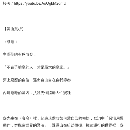
接著 / https://youtu.be/AsOgbM2qnfU
【詞曲賞析】
〈廢廢 〉
主唱聖皓有感而發：
「不在乎輸贏的人，才是最大的贏家。」
穿上廢廢的自信，邁出自由自在自我節奏
內建廢廢的基因，抗體光怪陸離人性變種
麋先生在〈廢廢〉裡，紀錄現階段如何愛自己的領悟，歌詞中「習慣用慢
動作，旁觀這世界的緊湊」，透露出在紛紛擾擾、極速運行的世界裡，麋