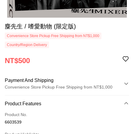
麋先生 / 嗜愛動物 (限定版)
Convenience Store Pickup Free Shipping from NT$1,000
Country/Region Delivery
NT$500
Payment And Shipping
Convenience Store Pickup Free Shipping from NT$1,000
Payment Method
Product Features
Credit Card (Full Payment)
Product No.
Convenience Store Pickup and Pay
6603539
LINE Pay