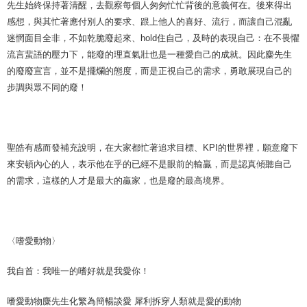
先生始終保持著清醒，去觀察每個人匆匆忙忙背後的意義何在。後來得出
感想，與其忙著應付別人的要求、跟上他人的喜好、流行，而讓自己混亂
迷惘面目全非，不如乾脆廢起來、hold住自己，及時的表現自己：在不畏懼
流言蜚語的壓力下，能廢的理直氣壯也是一種愛自己的成就。因此麋先生
的廢廢宣言，並不是擺爛的態度，而是正視自己的需求，勇敢展現自己的
步調與眾不同的廢！
聖皓有感而發補充說明，在大家都忙著追求目標、KPI的世界裡，願意廢下
來安頓內心的人，表示他在乎的已經不是眼前的輸贏，而是認真傾聽自己
的需求，這樣的人才是最大的贏家，也是廢的最高境界。
〈嗜愛動物〉
我自首：我唯一的嗜好就是我愛你！
嗜愛動物麋先生化繁為簡暢談愛 犀利拆穿人類就是愛的動物