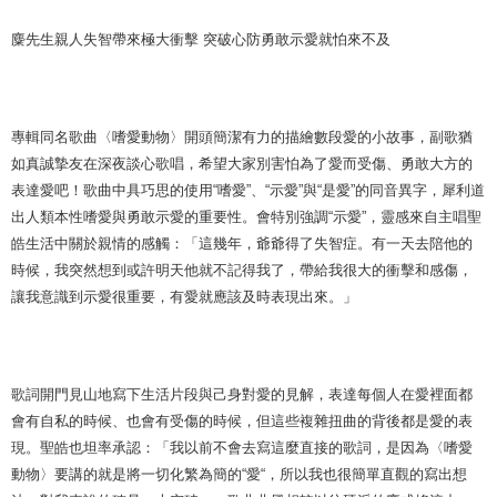
麋先生親人失智帶來極大衝擊 突破心防勇敢示愛就怕來不及
專輯同名歌曲〈嗜愛動物〉開頭簡潔有力的描繪數段愛的小故事，副歌猶
如真誠摯友在深夜談心歌唱，希望大家別害怕為了愛而受傷、勇敢大方的
表達愛吧！歌曲中具巧思的使用“嗜愛”、“示愛”與“是愛”的同音異字，犀利道
出人類本性嗜愛與勇敢示愛的重要性。會特別強調“示愛”，靈感來自主唱聖
皓生活中關於親情的感觸：「這幾年，爺爺得了失智症。有一天去陪他的
時候，我突然想到或許明天他就不記得我了，帶給我很大的衝擊和感傷，
讓我意識到示愛很重要，有愛就應該及時表現出來。」
歌詞開門見山地寫下生活片段與己身對愛的見解，表達每個人在愛裡面都
會有自私的時候、也會有受傷的時候，但這些複雜扭曲的背後都是愛的表
現。聖皓也坦率承認：「我以前不會去寫這麼直接的歌詞，是因為〈嗜愛
動物〉要講的就是將一切化繁為簡的“愛“，所以我也很簡單直觀的寫出想