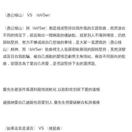
〈愚公移山〉 VS 〈loVSer〉
〈愚公移山〉與〈loVSer〉都是描述堅持自我作風的主題歌曲，然而放在
不同的情況下，卻反映出一體兩面的優缺點。就算別人不懂與嘲笑，仍然
固執堅持、努力不懈成就自己想做的事情，是大家一直讚賞的〈愚公移
山〉精神。而〈loVSer〉歌曲裡主人翁羅密歐展現的固執堅持，竟然演變
成盲目自我欺騙、被自己感動的愛情悲劇男主角情結。兩首不同面向的歌
曲，皆隱含為了愛自己所愛，是否該堅持下去的選擇題。
麋先生硬派作風遇到親情就軟化 以歌勸世別留下愛的遺憾
越接納愛自己越能包容愛別人 麋先生用愛破解自私與傷痛
〈如果這首是遺言〉 VS 〈搖籃曲〉