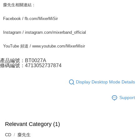
麋先生相關連結：
Facebook / fb.com/MixerMiSir
Instagram / instagram.com/mixerband_official
YouTube 頻道 / www.youtube.com/MixerMisir
產品編號：BT0027A
條碼編號：4713052737874
Display Desktop Mode Details
Support
Relevant Category (1)
CD
麋先生