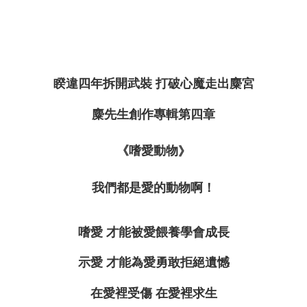
睽違四年拆開武裝
打破心魔走出麋宮
麋先生創作專輯第四章
《
嗜愛動物
》
我們都是愛的動物啊
！
嗜愛
才能被愛餵養學會成長
示愛
才能為愛勇敢拒絕遺憾
在愛裡受傷
在愛裡求生