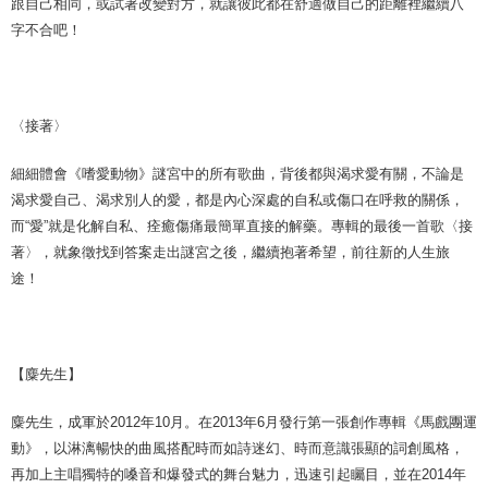
跟自己相同，或試著改變對方，就讓彼此都在舒適做自己的距離裡繼續八
字不合吧！
〈接著〉
細細體會《嗜愛動物》謎宮中的所有歌曲，背後都與渴求愛有關，不論是
渴求愛自己、渴求別人的愛，都是內心深處的自私或傷口在呼救的關係，
而“愛”就是化解自私、痊癒傷痛最簡單直接的解藥。專輯的最後一首歌〈接
著〉，就象徵找到答案走出謎宮之後，繼續抱著希望，前往新的人生旅
途！
【麋先生】
麋先生，成軍於2012年10月。在2013年6月發行第一張創作專輯《馬戲團運
動》，以淋漓暢快的曲風搭配時而如詩迷幻、時而意識張顯的詞創風格，
再加上主唱獨特的嗓音和爆發式的舞台魅力，迅速引起矚目，並在2014年