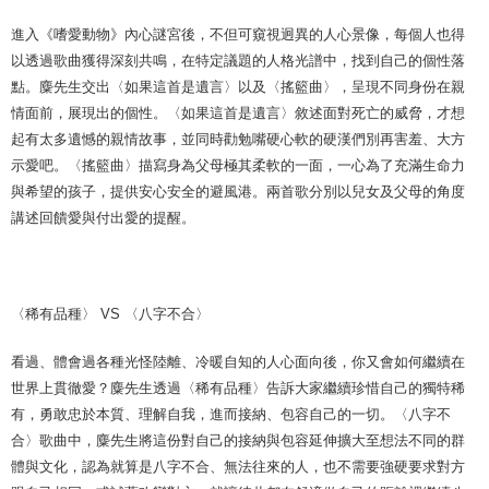
進入《嗜愛動物》內心謎宮後，不但可窺視迥異的人心景像，每個人也得
以透過歌曲獲得深刻共鳴，在特定議題的人格光譜中，找到自己的個性落
點。麋先生交出〈如果這首是遺言〉以及〈搖籃曲〉，呈現不同身份在親
情面前，展現出的個性。〈如果這首是遺言〉敘述面對死亡的威脅，才想
起有太多遺憾的親情故事，並同時勸勉嘴硬心軟的硬漢們別再害羞、大方
示愛吧。〈搖籃曲〉描寫身為父母極其柔軟的一面，一心為了充滿生命力
與希望的孩子，提供安心安全的避風港。兩首歌分別以兒女及父母的角度
講述回饋愛與付出愛的提醒。
〈稀有品種〉 VS 〈八字不合〉
看過、體會過各種光怪陸離、冷暖自知的人心面向後，你又會如何繼續在
世界上貫徹愛？麋先生透過〈稀有品種〉告訴大家繼續珍惜自己的獨特稀
有，勇敢忠於本質、理解自我，進而接納、包容自己的一切。〈八字不
合〉歌曲中，麋先生將這份對自己的接納與包容延伸擴大至想法不同的群
體與文化，認為就算是八字不合、無法往來的人，也不需要強硬要求對方