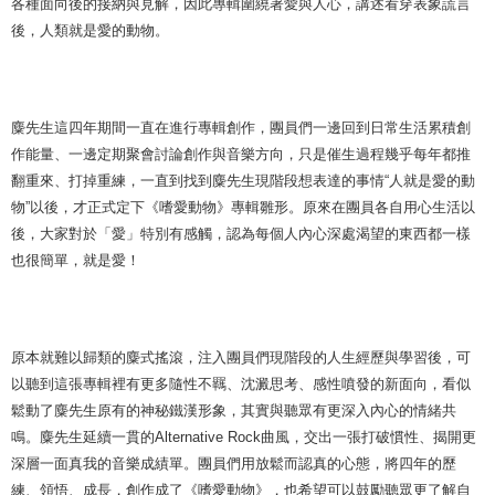
各種面向後的接納與見解，因此專輯圍繞著愛與人心，講述看穿表象謊言
後，人類就是愛的動物。
麋先生這四年期間一直在進行專輯創作，團員們一邊回到日常生活累積創
作能量、一邊定期聚會討論創作與音樂方向，只是催生過程幾乎每年都推
翻重來、打掉重練，一直到找到麋先生現階段想表達的事情“人就是愛的動
物”以後，才正式定下《嗜愛動物》專輯雛形。原來在團員各自用心生活以
後，大家對於「愛」特別有感觸，認為每個人內心深處渴望的東西都一樣
也很簡單，就是愛！
原本就難以歸類的麋式搖滾，注入團員們現階段的人生經歷與學習後，可
以聽到這張專輯裡有更多隨性不羈、沈澱思考、感性噴發的新面向，看似
鬆動了麋先生原有的神秘鐵漢形象，其實與聽眾有更深入內心的情緒共
鳴。麋先生延續一貫的Alternative Rock曲風，交出一張打破慣性、揭開更
深層一面真我的音樂成績單。團員們用放鬆而認真的心態，將四年的歷
練、領悟、成長，創作成了《嗜愛動物》，也希望可以鼓勵聽眾更了解自