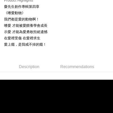
Product Highlights
Apple Pay
麋先生創作專輯第四章
《嗜愛動物》
Easy Wallet
我們都是愛的動物啊！
Google Pay
嗜愛 才能被愛餵養學會成長
示愛 才能為愛勇敢拒絕遺憾
Plus Pay
在愛裡受傷 在愛裡求生
ATM Transfer
愛上癮，是我戒不掉的癮！
Shipping Method
全家取貨付款
Description
Recommendations
NT$65/order | Free shipping on orders of NT$1,000 or more
付款後全家取貨
NT$65/order | Free shipping on orders of NT$1,000 or more
7-11取貨付款
NT$65/order | Free shipping on orders of NT$1,000 or more
付款後7-11取貨