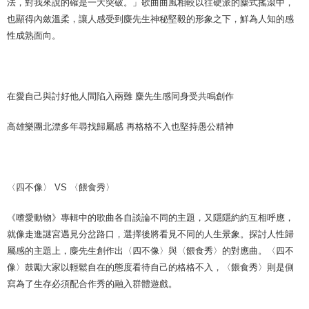
法，對我來說的確是一大突破。」歌曲曲風相較以往硬派的麋式搖滾中，
也顯得內斂溫柔，讓人感受到麋先生神秘堅毅的形象之下，鮮為人知的感
性成熟面向。
在愛自己與討好他人間陷入兩難 麋先生感同身受共鳴創作
高雄樂團北漂多年尋找歸屬感 再格格不入也堅持愚公精神
〈四不像〉 VS 〈餵食秀〉
《嗜愛動物》專輯中的歌曲各自談論不同的主題，又隱隱約約互相呼應，
就像走進謎宮遇見分岔路口，選擇後將看見不同的人生景象。探討人性歸
屬感的主題上，麋先生創作出〈四不像〉與〈餵食秀〉的對應曲。〈四不
像〉鼓勵大家以輕鬆自在的態度看待自己的格格不入，〈餵食秀〉則是側
寫為了生存必須配合作秀的融入群體遊戲。