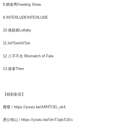
8.
餵食秀
Feeding Show
9.
INTERLUDE
INTERLUDE
10.
搖籃曲
Lullaby
11.
loVSer
loVSer
12.
八字不合
Mismatch of Fate
13.
接著
Then
【精彩影音】
廢廢 / https://youtu.be/ARHTI3G_sk4
愚公移山 / https://youtu.be/UmT1qlxS1Es