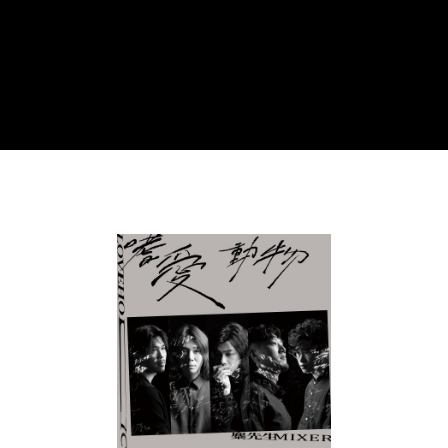
NT$65/order | Free shipping on orders of NT$1,000 or more
宅配
NT$85/order | Free shipping on orders of NT$1,000 or more
海外地區配送
Shipping Rates