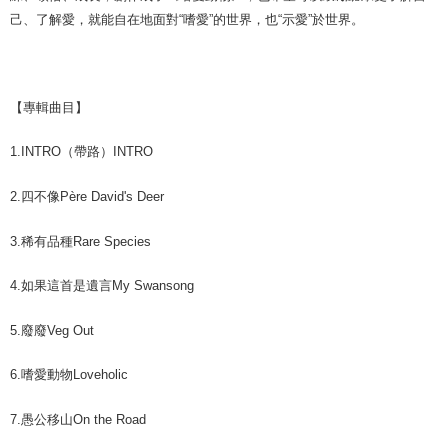
己、了解愛，就能自在地面對“嗜愛”的世界，也“示愛”於世界。
【專輯曲目】
1.
INTRO（帶路）
INTRO
2.
四不像
Père David's Deer
3.
稀有品種
Rare Species ‭ ‬‬‬‬‬‬‬‬
4.
如果這首是遺言
My Swansong
5.
廢廢
‭‬Veg Out‬‬‬‬‬‬‬
6.
嗜愛動物
Loveholic
7.
愚公移山
On the Road‭ ‬‬‬‬‬‬‬‬