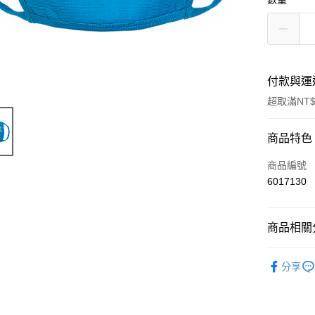
付款與運
超取滿NT$
付款方式
商品特色
信用卡一
商品編號
6017130
超商取貨
LINE Pay
商品相關分
Apple Pay
五月天專
分享
悠遊付
Google Pa