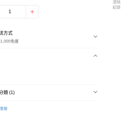
清除
紀錄
送方式
1,000免運
次付款
付款
類 (1)
區
五月天 [Just Rock It!!! 藍 BLUE]
客服
y