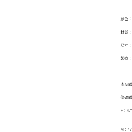
顏色
材質
尺寸
製造
產品編
條碼
F：471
M：471