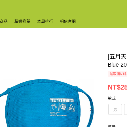
商品
精選推薦
本周排行
相信官網
[五月天 J
Blue 2
超取滿NT$
NT$2
款式
男
數量