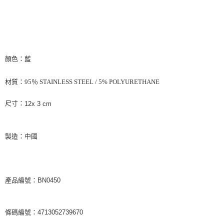
每筆NT$65，滿NT$1,000(含以上)免運費
宅配
每筆NT$85，滿NT$1,000(含以上)免運費
顏色：藍
海外地區配送
查看運費
材質：
95％ STAINLESS STEEL / 5% POLYURETHANE
尺寸：
12x 3 cm
製造：中國
產品編號：BN0450
條碼編號：4713052739670