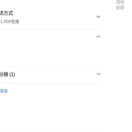
清除
紀錄
送方式
1,000免運
次付款
付款
類 (1)
區
五月天 [Just Rock It!!! 藍 BLUE]
客服
y