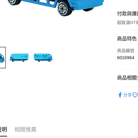
付款與運
超取滿NT$
付款方式
商品特色
信用卡一
商品編號
6016964
超商取貨
LINE Pay
商品相關分
Apple Pay
五月天專
分享
悠遊付
Google Pa
全盈+PAY
說明
相關推薦
ATM付款