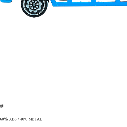
：藍
：
60％ ABS / 40% METAL