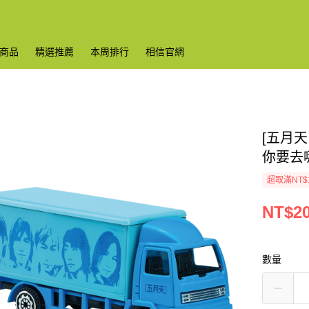
商品
精選推薦
本周排行
相信官網
[五月天 
你要去
超取滿NT$
NT$2
數量