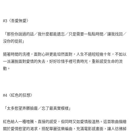
〈吾愛無愛〉
#3
「那些你說過的話／我什麼都能遺忘／只是需要一點點時間／讓我找回／
沒你的從前」
隨著時間的洗禮，面對心碎更能坦然面對，人生不過短短幾十年，不如以
一派灑脫面對愛情的失去，好好珍惜手裡可貴時光，重新感受生命的流
動。
〈紅色的狂想〉
#4
「太多慾望弄髒臉龐／忘了最真實模樣」
紅色給人一種喧騰、直接的感受，但同時又如愛情般溫熱。這首歌曲描繪
關於愛情慾望的渴求，搭配華麗弦樂編曲，充滿電影感畫面，讓人彷彿掉