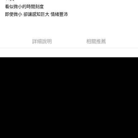
看似微小的時間刻度
悠遊付
即使微小 卻讓感知巨大 情緒豐沛
Google Pay
全盈+PAY
詳細說明
相關推薦
ATM付款
運送方式
全家取貨付款
每筆NT$65，滿NT$1,000(含以上)免運費
付款後全家取貨
每筆NT$65，滿NT$1,000(含以上)免運費
7-11取貨付款
每筆NT$65，滿NT$1,000(含以上)免運費
付款後7-11取貨
每筆NT$65，滿NT$1,000(含以上)免運費