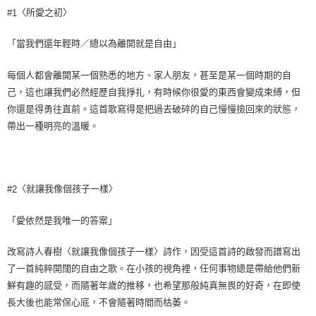
〈所愛之初〉
#1
「當我們還年輕時／總以為離開就是自由」
每個人都會離開某一個熟悉的地方、家人朋友，甚至是某一個時期的自
己，這也讓我們必然經歷自我掙扎，有時候你很愛的東西會變成束縛，但
你還是得勇往直前。這首歌寫得是把過去破碎的自己慢慢撿回來的狀態，
帶出一種明亮的溫暖。
〈就讓我像個孩子一樣〉
#2
「愛依然是我唯一的答案」
改寫詩人春樹〈就讓我像個孩子一樣〉詩作，因受這首詩的啟發而譜寫出
了一首純粹開闊的自由之歌。在小孩的視角裡，任何事物總是帶給他們新
鮮有趣的感受，而隨著年歲的推移，也希望那般純真無畏的好奇，在即使
長大後也能常保心底，不會隨著時間而枯萎。