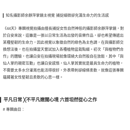
知名攝影師余靜萍掌鏡主視覺 捕捉細微卻充滿生命力的生活感
▎
《
天》專輯視覺拍攝由擅長捕捉女性自然神態的攝影師余靜萍掌鏡，對
44
於白安來說，這雖是一張以日常生活為出發的音樂作品，卻也希望傳遞出
某種堅韌的生命力，因此視覺以象徵自然的綠色為主色調，在與攝影師交
換想法後，也在拍攝當天嘗試加入各種植物盆栽點綴。初次「與植物們合
作」的體驗，也讓白安在拍攝現場就像環繞大自然般自在放鬆，其中「與
仙人掌的親密互動」也讓白安感悟，仙人掌其實就是最具生命力的植物，
不需要太多水分灌溉也能活得很好，外表帶刺卻線條柔軟，就像這張專輯
蘊藏著女性堅韌且柔軟的心思一樣。
平凡日常
不平凡遼闊心境 六首坦然從心之作
▎
╳
專輯曲目：
#