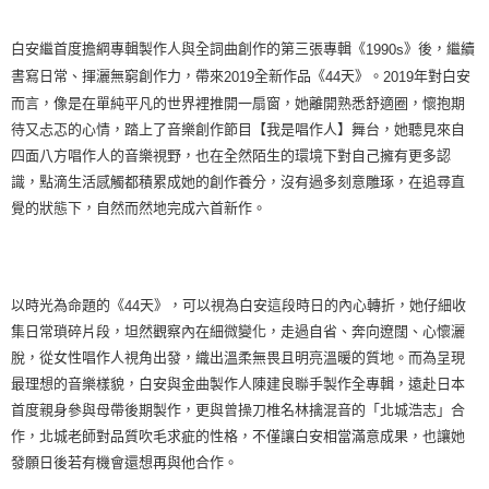
白安繼首度擔綱專輯製作人與全詞曲創作的第三張專輯《
》後，繼續
1990s
書寫日常、揮灑無窮創作力，帶來
全新作品《
天》。
年對白安
2019
44
2019
而言，像是在單純平凡的世界裡推開一扇窗，她離開熟悉舒適圈，懷抱期
待又忐忑的心情，踏上了音樂創作節目【我是唱作人】舞台，她聽見來自
四面八方唱作人的音樂視野，也在全然陌生的環境下對自己擁有更多認
識，點滴生活感觸都積累成她的創作養分，沒有過多刻意雕琢，在追尋直
覺的狀態下，自然而然地完成六首新作。
以時光為命題的《
天》，可以視為白安這段時日的內心轉折，她仔細收
44
集日常瑣碎片段，坦然觀察內在細微變化，走過自省、奔向遼闊、心懷灑
脫，從女性唱作人視角出發，織出溫柔無畏且明亮溫暖的質地。而為呈現
最理想的音樂樣貌，白安與金曲製作人陳建良聯手製作全專輯，遠赴日本
首度親身參與母帶後期製作，更與曾操刀椎名林擒混音的「北城浩志」合
作，北城老師對品質吹毛求疵的性格，不僅讓白安相當滿意成果，也讓她
發願日後若有機會還想再與他合作。