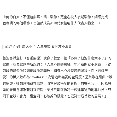
此刻的白安，不僅包辦寫、唱、製作，更全心投入後期製作，細細完成一
張專輯的每個環節，也儼然成為新時代女性唱作人代表人物之一。
心碎了沒什麼大不了 人生短暫 看開才不浪費
▎
首波專輯主打〈吾愛無愛〉說穿了就是一個「心碎了但沒什麼大不了」的
歌曲，就像歌詞中所說的：「人生不過短短幾十年／看開就不浪費」，從
前段的溫柔低吟到後段激昂奔放，鋪疊出心境蛻變的過程。而〈吾愛無
愛〉的英文歌名為
，為營造出無愛的空洞感，這首歌在編曲上雖
”loveless”
有搭鼓，卻刻意抽離在編制上時常與鼓搭配的貝斯，白安形容：「因為貝
斯的聲音會讓歌聽起來很穩，拿掉貝斯就像將一棟建築物的地基抽掉，只
剩下空殼，會有一種空洞、心破掉的感覺，也更符合這首歌的意境。」