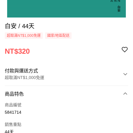
白安 / 44天
超取滿NT$1,000免運
國家/地區配送
NT$320
付款與運送方式
超取滿NT$1,000免運
付款方式
商品特色
信用卡一次付款
商品編號
超商取貨付款
5841714
LINE Pay
銷售重點
Apple Pay
44天