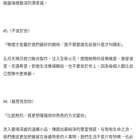
進腦海裡最深的潛意識。
〈不安於世〉
#5
「哪裡才是屬於我們最好的期待／我不需要誰告訴我什麼才叫精彩」
五月天瑪莎跨刀聯合製作，注入全新火花！遼闊無際的音樂維度，激發渴
望，充滿希望，即使生活像場戰役，也不要安於世上，因為每個人都比自
己想像中更美麗。
〈最想見到你〉
#6
「比起熱烈／我更想慢慢用你熟悉的方式愛你」
流入靈魂深處的溫暖小品，傳遞出最純淨的豐富情感，在匆匆生命之流，
我們應該更加把握留在身邊熟悉的人事物，我們生活不是只有快樂，也必