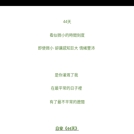
宅配
每筆NT$85，滿NT$1,000(含以上)免運費
44
天
海外地區配送
查看運費
看似微小的時間刻度
即使微小
卻讓感知巨大
情緒豐沛
是你灌溉了我
在最平常的日子裡
有了最不平常的遼闊
白安《
天》
44