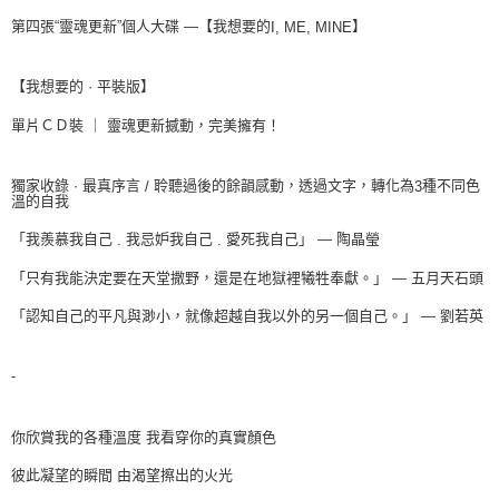
第四張“靈魂更新”個人大碟 —【我想要的
】
I, ME, MINE
【我想要的 · 平裝版】
單片ＣＤ裝 ｜ 靈魂更新撼動，完美擁有！
最真序言
聆聽過後的餘韻感動，透過文字，轉化為
種不同色
獨家收錄
·
/
3
溫的自我
「我羨慕我自己
我忌妒我自己
愛死我自己」 — 陶晶瑩
.
.
「只有我能決定要在天堂撒野，還是在地獄裡犧牲奉獻。」 — 五月天石頭
「認知自己的平凡與渺小，就像超越自我以外的另一個自己。」 — 劉若英
-
你欣賞我的各種溫度 我看穿你的真實顏色
彼此凝望的瞬間 由渴望擦出的火光