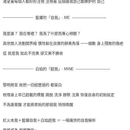
渴望著每個人都好好注視 注視著 這個連我自己都嫉妒的 自己
————————
ME
藍爠的「自我」
·
—————————
我是誰？ 我在哪裡？ 我為了什麼而專心傾聽？
與世間人流劃開界線 慣性躲在自賞的靜美角落 一一細數 身上殘敗的傷疤
這 就是我 如此不完美 卻又美不勝收
————————
白焰的「超我」
·
MINE
—————————
黎明將至 就把一切經歷過的 都留白
梳理身上早已超載的標籤 跳脫 洗淨 靜默 沈澱 恢復自身的初始設定
不為誰覺醒 才能將原始的那個我 悄悄喚醒
紅火本我＋藍燿自我＋白焰超我 ＝
一場痛快的自我解析