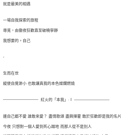
就是最美的相遇
一場自我探索的旅程
尋覓，由徹夜狂歡直至破曉寧靜
我想要的。自己
-
生而在世
縱使自覺渺小 也敢讓真我的本色燦爛燃燒
—————————
I
紅火的「本我」
·
—————————
連自己都不愛 誰敢來愛？ 盡情歌頌 盡興揮霍 敢於狂歡即是我的名片
今夜 只想對一個人愛到死心踏地 而那人從不是別人