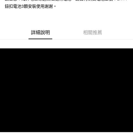
鈕扣電池3顆安裝使用謝謝。
悠遊付
Google Pay
全盈+PAY
詳細說明
相關推薦
ATM付款
運送方式
全家取貨付款
每筆NT$65，滿NT$1,000(含以上)免運費
付款後全家取貨
每筆NT$65，滿NT$1,000(含以上)免運費
7-11取貨付款
每筆NT$65，滿NT$1,000(含以上)免運費
付款後7-11取貨
每筆NT$65，滿NT$1,000(含以上)免運費