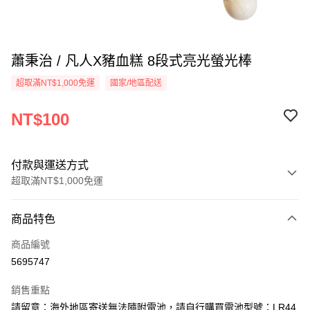
蕭秉治 / 凡人X豬血糕 8段式亮光螢光棒
超取滿NT$1,000免運
國家/地區配送
NT$100
付款與運送方式
超取滿NT$1,000免運
付款方式
商品特色
信用卡一次付款
商品編號
超商取貨付款
5695747
LINE Pay
銷售重點
Apple Pay
請留意：海外地區寄送無法隨附電池，請自行購買電池型號：LR44