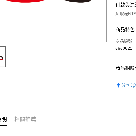
付款與運
超取滿NT$
付款方式
商品特色
信用卡一
商品編號
5660621
超商取貨
LINE Pay
商品相關分
Apple Pay
超犀利趴
分享
悠遊付
Google Pa
全盈+PAY
說明
相關推薦
ATM付款