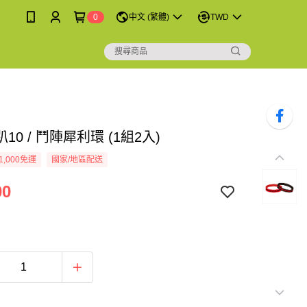
0
中文 (繁體)
TWD
10 / 鬥陣犀利環 (1組2入)
1,000免運
國家/地區配送
00