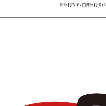
運送方式
超犀利趴10 / 鬥陣犀利環 (1
全家取貨
每筆NT$6
付款後全
每筆NT$6
7-11取貨
每筆NT$6
付款後7-1
每筆NT$6
宅配
每筆NT$8
海外地區