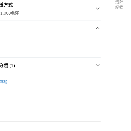
清除
送方式
紀錄
1,000免運
次付款
付款
類 (1)
超犀利趴10
客服
y