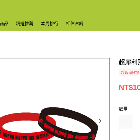
商品
精選推薦
本周排行
相信官網
超犀利趴
超取滿NT$
NT$1
數量