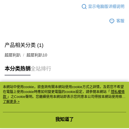
显示电脑版详细说明
客服
产品相关分类 (1)
超犀利趴
超犀利趴10
本分类热销
全站排行
本網站中使用cookie，欲查詢有關本網站使用cookie方式之詳情，及若您不希望
热门标签
在電腦上使用cookie時應如何變更電腦的cookie設定，請參閱本網站「
隱私權條
款
」之Cookie聲明。您繼續使用本網站即表示您同意本公司得按本網站使用條款
之Cookie聲明使用cookie。
了解更多 >
我知道了