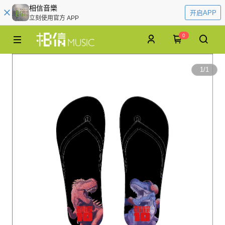
相信音樂
开启APP
立刻使用官方 APP
0
1
/
1