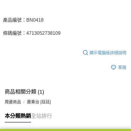
宅配
每筆NT$85，滿NT$1,000(含以上)免運費
產品編號：BN0418
海外地區配送
查看運費
條碼編號：4713052738109
顯示電腦版詳細說明
客服
商品相關分類 (1)
周邊商品
蕭秉治 [廷廷]
本分類熱銷
全站排行