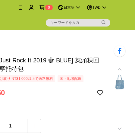
0
日本語
TWD
ust Rock It 2019 藍 BLUE] 菜頭粿回
丹寧托特包
取り NT$1,000以上で送料無料
国・地域配送
50