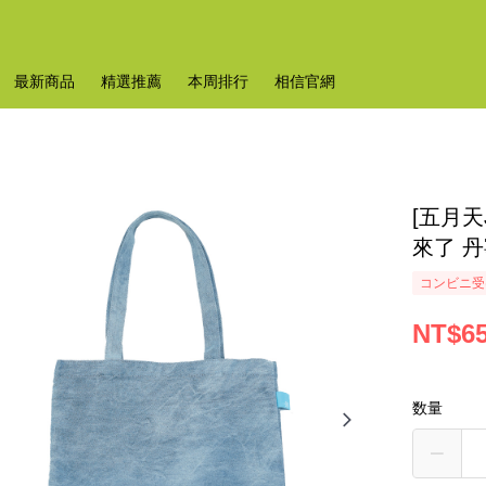
最新商品
精選推薦
本周排行
相信官網
[五月天J
來了 
コンビニ受け
NT$6
数量