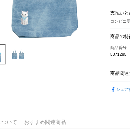
支払いと
コンビニ受
お支払い
商品の特
クレジット
商品番号
5371285
コンビニ
LINE Pay
商品関連
Apple Pay
五月天專
Easy Walle
シェア
Google Pa
Plus Pay
ATM払い
について
おすすめ関連商品