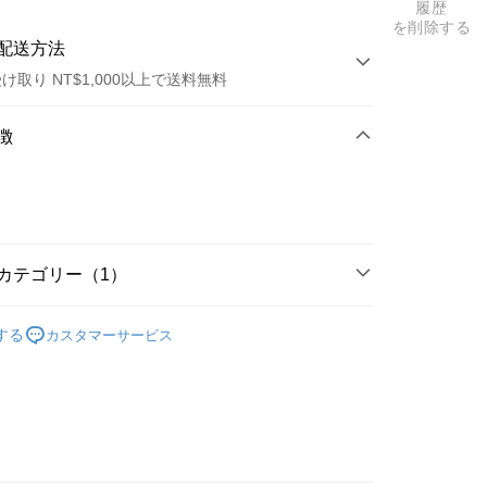
履歴
を削除する
配送方法
け取り NT$1,000以上で送料無料
方法
徴
カード1回払い
店頭代金引換
カテゴリー（1）
區
五月天 [Just Rock It!!! 藍 BLUE]
t
する
カスタマーサービス
y