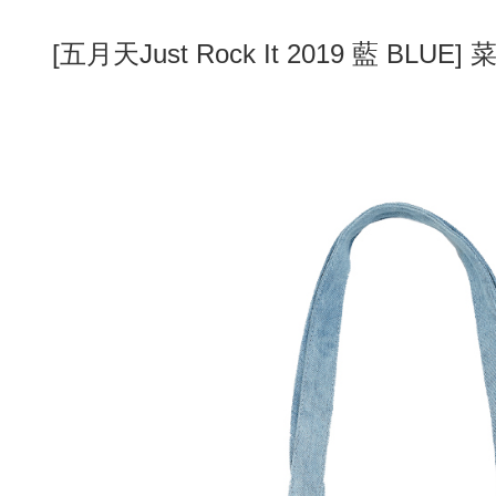
配送方法
五月天Just Rock It 2019 藍 BL
[
全家取貨
配送毎にNT
付款後全
配送毎にNT
7-11取貨
配送毎にNT
付款後7-1
配送毎にNT
宅配
配送毎にNT
海外地區