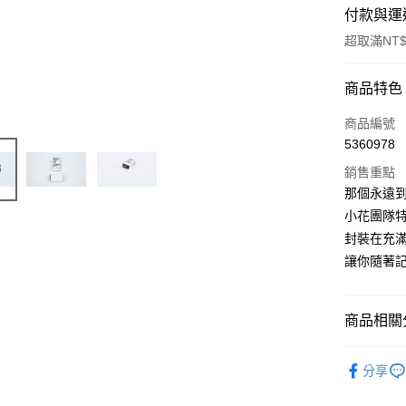
付款與運
超取滿NT$
付款方式
商品特色
信用卡一
商品編號
5360978
超商取貨
銷售重點
LINE Pay
那個永遠
小花團隊
Apple Pay
封裝在充
悠遊付
讓你隨著
Google Pa
商品相關分
全盈+PAY
ATM付款
小花計畫
分享