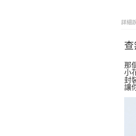
詳細
查
那
小
封
讓