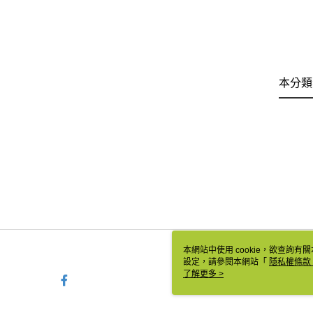
本分類
本網站中使用 cookie，欲查詢有關
設定，請參閱本網站「
隱私權條款
使用 cookie。
了解更多 >