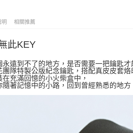
運送方式
全家取貨
說明
相關推薦
每筆NT$6
付款後全
每筆NT$6
無此KEY
7-11取貨
每筆NT$6
個永遠到不了的地方，是否需要一把鑰匙才
花團隊特製公版紀念鑰匙，搭配真皮皮套烙
付款後7-1
裝在充滿回憶的小火柴盒中，
每筆NT$6
你隨著記憶中的小路，回到曾經熟悉的地方
宅配
每筆NT$8