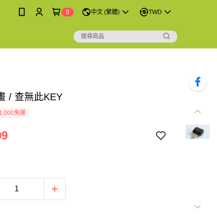
0
中文 (繁體)
TWD
 / 查無此KEY
1,000免運
99