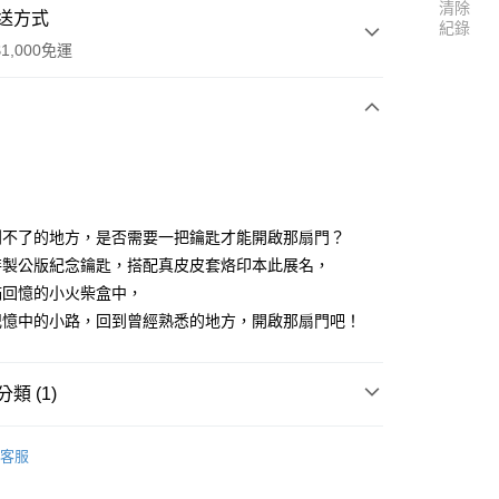
清除
送方式
紀錄
1,000免運
次付款
付款
到不了的地方，是否需要一把鑰匙才能開啟那扇門？
特製公版紀念鑰匙，搭配真皮皮套烙印本此展名，
滿回憶的小火柴盒中，
記憶中的小路，回到曾經熟悉的地方，開啟那扇門吧！
y
類 (1)
展
客服