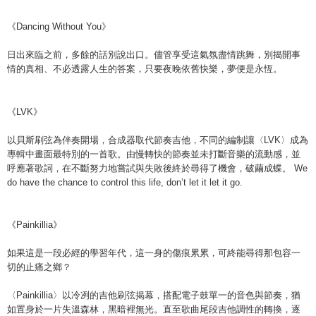
《
Dancing Without You
》
日出來臨之前，多餘的話別說出口。儘管享受這氣氛盡情跳舞，別揭開事
情的真相、不必透露人生的答案，只要夜晚依舊快樂，夢便是永恆。
《
LVK
》
以貝斯刷弦為伴奏開場，合成器取代節奏吉他，不同的編制讓〈
LVK
〉成為
專輯中畫面最特別的一首歌。由慢轉快的節奏並未打斷音樂的流動感，並
呼應著歌詞，在不斷努力地嘗試與失敗後終於尋得了機會，破繭成蝶。
We
do have the chance to control this life, don’t let it let it go.
《
Painkillia
》
如果這是一段必經的學習年代，這一身的傷痕累累，可終能尋得那包容一
切的止痛之鄉？
〈
Painkillia
〉以冷冽的吉他刷弦揭幕，搭配電子鼓單一的音色與節奏，猶
如置身於一片失溫森林，黑暗裡無光。直至歌曲尾段吉他調性的轉換，逐