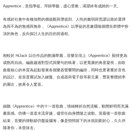
Apprentice
，意指學徒。拜師學藝，虛心受教，渴望終有成師的一天。
有感於社會中各種強勢的價值觀與潛規則、人性的脆弱與荒謬以致於選擇
為與不為的無感與無奈，《
Apprentice
》以學徒的意象隱喻個體在群體中扮
演的角色，反向探討人生的目的與過程。
相較於
HiJack
以往作品的飽滿華麗，音樂呈現上《
Apprentice
》顯得更為
成熟而自由。編曲越過對型式與樂句的執著，以更寬廣的角度凝視，由歌
曲最核心的本質為起點發展各個樂器聲響間的編排，同時也更著重於音色
的設計。並首度嘗試加入鍵盤、合成器與電子鼓等新元素，豐富整體頻率
的層次，效果令人驚喜。
細聽《
Apprentice
》中的十一首歌曲，情緒轉折自然流暢，動態鮮明而充滿
畫面感。彷彿一道道水流穿越，儘管任由身體隨之波動。當最後一首歌曲
結束，音樂的律動卻仍盤旋腦海，像是悄悄留下的水痕刻劃於心，久久伴
隨著你，未曾抹去。