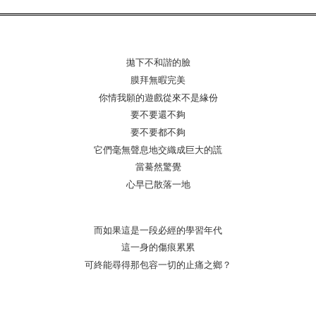
拋下不和諧的臉
膜拜無暇完美
你情我願的遊戲從來不是緣份
要不要
還不夠
要不要
都不夠
它們毫無聲息地交織成巨大的謊
當驀然驚覺
心早已散落一地
而如果這是一段必經的學習年代
這一身的傷痕累累
可終能尋得那包容一切的止痛之鄉？