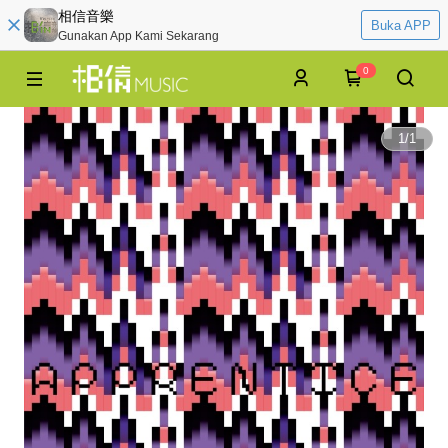
相信音樂
Buka APP
Gunakan App Kami Sekarang
0
1
/
1