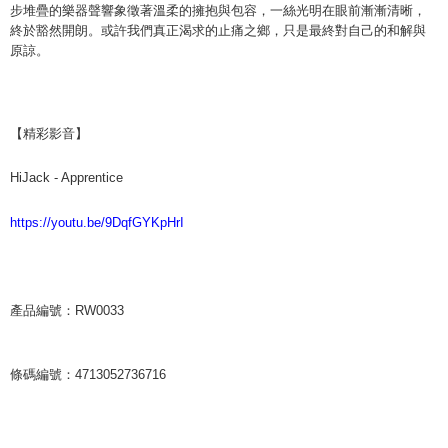
步堆疊的樂器聲響象徵著溫柔的擁抱與包容，一絲光明在眼前漸漸清晰，
終於豁然開朗。或許我們真正渴求的止痛之鄉，只是最終對自己的和解與
原諒。
【精彩影音】
HiJack - Apprentice
https://youtu.be/9DqfGYKpHrI
產品編號：RW0033
條碼編號：4713052736716