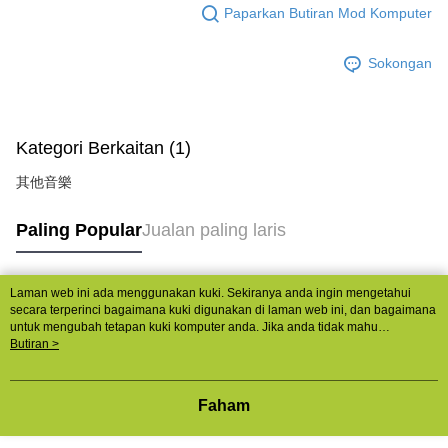
Paparkan Butiran Mod Komputer
Sokongan
Kategori Berkaitan (1)
其他音樂
Paling Popular
Jualan paling laris
Laman web ini ada menggunakan kuki. Sekiranya anda ingin mengetahui
Tag Popular
secara terperinci bagaimana kuki digunakan di laman web ini, dan bagaimana
untuk mengubah tetapan kuki komputer anda. Jika anda tidak mahu
menggunakan kuki di komputer anda, sila rujuk penerangan mengenai kuki.
Butiran >
Dasar Privasi
Laman web ini ada menggunakan kuki. Sekiranya anda ingin
mengetahui secara terperinci bagaimana kuki digunakan di laman web ini,
dan bagaimana untuk mengubah tetapan kuki komputer anda. Jika anda tidak
Faham
mahu menggunakan kuki di komputer anda, sila rujuk penerangan mengenai
kuki.