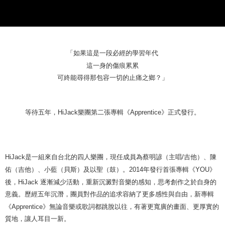
NT$65/pesanan | Penghantaran percuma untuk pesanan
NT$1,000 atau lebih
付款後7-11取貨
NT$65/pesanan | Penghantaran percuma untuk pesanan
「如果這是一段必經的學習年代
NT$1,000 atau lebih
這一身的傷痕累累
宅配
可終能尋得那包容一切的止痛之鄉？」
NT$85/pesanan | Penghantaran percuma untuk pesanan
NT$1,000 atau lebih
等待五年，
HiJack
樂團第二張專輯《
Apprentice
》正式發行。
HiJack
是一組來自台北的四人樂團，現任成員為蔡明諺（主唱
/
吉他）、陳
佑（吉他）、小藍（貝斯）及以聖（鼓）。
2014
年發行首張專輯《
YOU
》
後，
HiJack
逐漸減少活動，重新沉澱對音樂的感知，思考創作之於自身的
意義。歷經五年沉潛，團員對作品的追求容納了更多感性與自由，新專輯
《
Apprentice
》無論音樂或歌詞都跳脫以往，有著更寬廣的畫面、更厚實的
質地，讓人耳目一新。