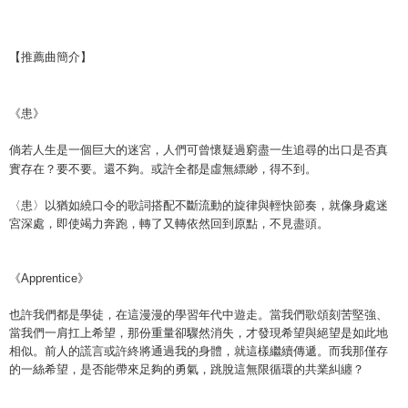
【推薦曲簡介】
《患》
倘若人生是一個巨大的迷宮，人們可曾懷疑過窮盡一生追尋的出口是否真
實存在？要不要。
還不夠。或許全都是虛無縹緲，得不到。
〈患〉以猶如繞口令的歌詞搭配不斷流動的旋律與輕快節奏，就像身處迷
宮深處，即使竭力奔跑，轉了又轉依然回到原點，不見盡頭。
《
Apprentice
》
也許我們都是學徒，在這漫漫的學習年代中遊走。當我們歌頌刻苦堅強、
當我們一肩扛上希望，那份重量卻驟然消失，才發現希望與絕望是如此地
相似。前人的謊言或許終將通過我的身體，就這樣繼續傳遞。而我那僅存
的一絲希望，是否能帶來足夠的勇氣，跳脫這無限循環的共業糾纏？