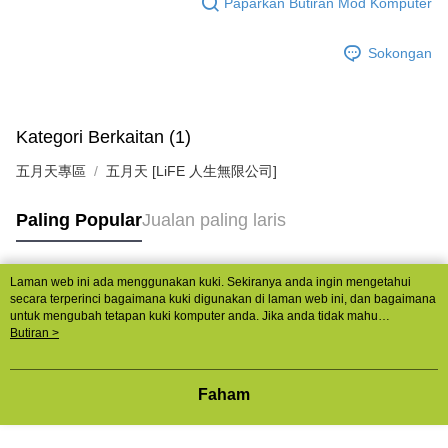
Paparkan Butiran Mod Komputer
Sokongan
Kategori Berkaitan (1)
五月天專區
五月天 [LiFE 人生無限公司]
Paling Popular
Jualan paling laris
Laman web ini ada menggunakan kuki. Sekiranya anda ingin mengetahui
Tag Popular
secara terperinci bagaimana kuki digunakan di laman web ini, dan bagaimana
untuk mengubah tetapan kuki komputer anda. Jika anda tidak mahu
menggunakan kuki di komputer anda, sila rujuk penerangan mengenai kuki.
Butiran >
Dasar Privasi
Laman web ini ada menggunakan kuki. Sekiranya anda ingin
mengetahui secara terperinci bagaimana kuki digunakan di laman web ini,
dan bagaimana untuk mengubah tetapan kuki komputer anda. Jika anda tidak
Faham
mahu menggunakan kuki di komputer anda, sila rujuk penerangan mengenai
kuki.