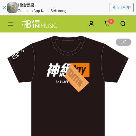
相信音樂
Buka APP
Gunakan App Kami Sekarang
0
1
/
2