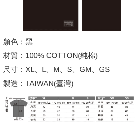
NT$65/pesanan | Penghantaran percuma untuk pesanan
NT$1,000 atau lebih
7-11取貨付款
NT$65/pesanan | Penghantaran percuma untuk pesanan
NT$1,000 atau lebih
顏色：黑
付款後7-11取貨
材質：100% COTTON(純棉)
NT$65/pesanan | Penghantaran percuma untuk pesanan
NT$1,000 atau lebih
尺寸：XL、L、M、S、GM、GS
宅配
製造：TAIWAN(臺灣)
NT$85/pesanan | Penghantaran percuma untuk pesanan
NT$1,000 atau lebih
海外地區配送
Kadar Penghantaran