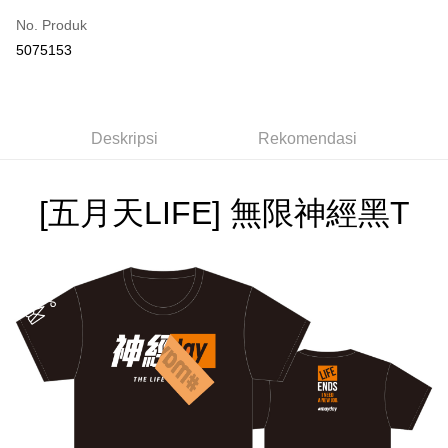
No. Produk
Pengambilan di Kedai Serbaneka
5075153
LINE Pay
Apple Pay
Deskripsi
Rekomendasi
Easy Wallet
Google Pay
[五月天LIFE] 無限神經黑T
Plus PAY
Pemindahan ATM
Pilihan Penghantaran
全家取貨付款
NT$65/pesanan | Penghantaran percuma untuk pesanan
NT$1,000 atau lebih
付款後全家取貨