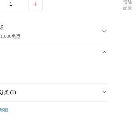
清除
纪录
送
1,000免运
次付款
付款
类 (1)
區
五月天 [LiFE 人生無限公司]
客服
y