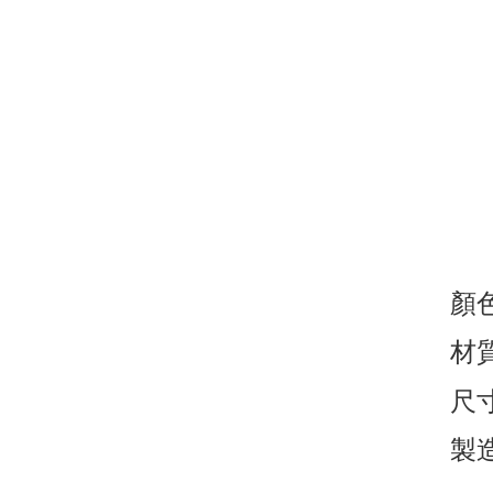
顏
材質
尺
製造