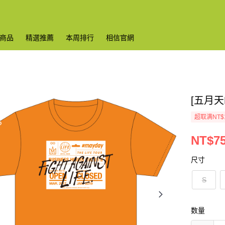
商品
精選推薦
本周排行
相信官網
[五月天
超取满NT$
NT$7
尺寸
S
数量