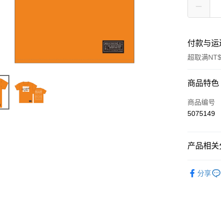
付款与运
超取满NT$
付款方式
商品特色
信用卡一
商品编号
5075149
超商取货
LINE Pay
产品相关分
Apple Pay
五月天專
分享
悠遊付
Google Pa
Plus PAY