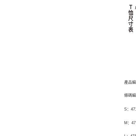
產品編
條碼
S：471
M：471