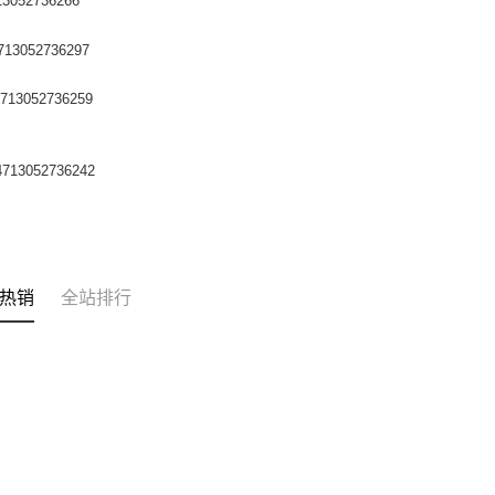
3052736266
13052736297
13052736259
713052736242
热销
全站排行