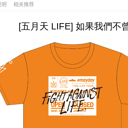
说明
相关推荐
ATM付款
运送方式
[五月天 LIFE] 如果我們
全家取貨
每笔NT$6
付款後全
每笔NT$6
7-11取貨
每笔NT$6
付款後7-1
每笔NT$6
宅配
每笔NT$8
海外地區