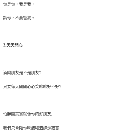
你是你，我是我，
請你，不要管我。
3.
天天開心
酒肉朋友是不是朋友
?
只要每天開開心心笑咪咪好不好
?
怕胖團其實就像你的好朋友
,
我們只會陪你吃飯喝酒趕走寂寞