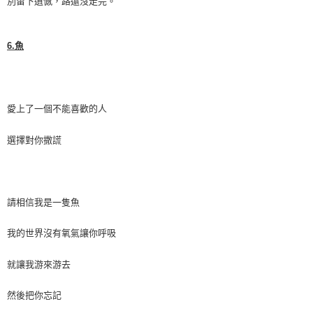
別留下遺憾，路還沒走完。
6.
魚
愛上了一個不能喜歡的人
選擇對你撒謊
請相信我是一隻魚
我的世界沒有氧氣讓你呼吸
就讓我游來游去
然後把你忘記