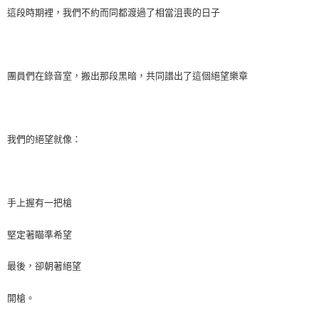
這段時期裡，我們不約而同都渡過了相當沮喪的日子
團員們在錄音室，搬出那段黑暗，共同譜出了這個絕望樂章
我們的絕望就像：
手上握有一把槍
堅定著瞄準希望
最後，卻朝著絕望
開槍。