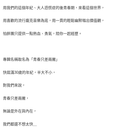
用我們的這個年紀、大人恐慌症的後青春期，來看這個世界，
用喜歡的流行龐克音樂為底，用一貫的輕鬆幽默唱出價值觀，
怕胖團只提供一點熱血、勇氣，陪你一起經歷。
專輯名稱取名為「青春只差兩撇」
快屆滿
30
歲的年紀，半大不小，
對我們來說，
青春只差兩撇，
無論是外在與內在，
我們都還不想太快＿