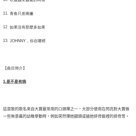
11.
青春只差兩撇
12.
如果沒有那麼多如果
13.
JOHNNY
，你在哪裡
【曲目簡介】
1.
是不是有病
這首歌的歌名來自大寶最常用的口頭禪之一，大部分使用在閃亮對大寶做
一些無意義的幼稚舉動時，例如突然彈她額頭或搶她排骨飯裡的排骨等。