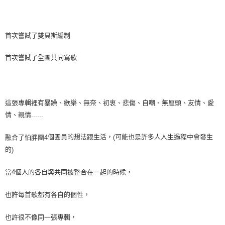
首次嘗試了雙貝斯編制
首次嘗試了全團共同寫歌
這張專輯裡有暴躁、歡樂、無奈、初衷、悲傷、自嘲、無厘頭、友情、愛
情、親情
......
個團員的想法跟生活，
可能也是許多人人生過程中會發生
融合了怕胖團
4
(
的
)
當
4
個人的各自與共同被整合在一起的時候，
也許每首歌都有各自的個性，
也許很不像同一張專輯，