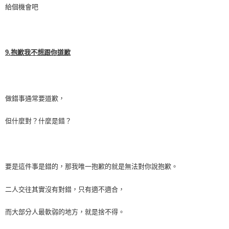
給個機會吧
9.
抱歉我不想跟你道歉
做錯事通常要道歉，
但什麼對？什麼是錯？
要是這件事是錯的，那我唯一抱歉的就是無法對你說抱歉。
二人交往其實沒有對錯，只有適不適合，
而大部分人最軟弱的地方，就是捨不得。