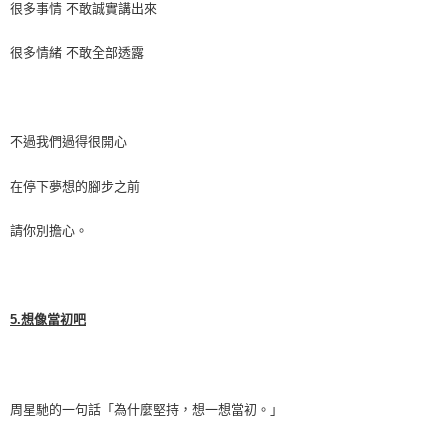
很多事情
不敢誠實講出來
很多情緒
不敢全部透露
不過我們過得很開心
在停下夢想的腳步之前
請你別擔心。
5.
想像當初吧
周星馳的一句話「為什麼堅持，想一想當初。」