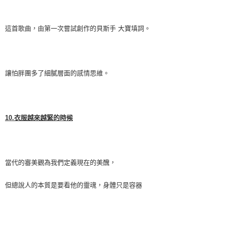
這首歌曲，由第一次嘗試創作的貝斯手
大寶填詞。
讓怕胖團多了細膩層面的感情思維。
10.
衣服越來越緊的時候
當代的審美觀為我們定義現在的美醜，
但總說人的本質是要看他的靈魂，身體只是容器