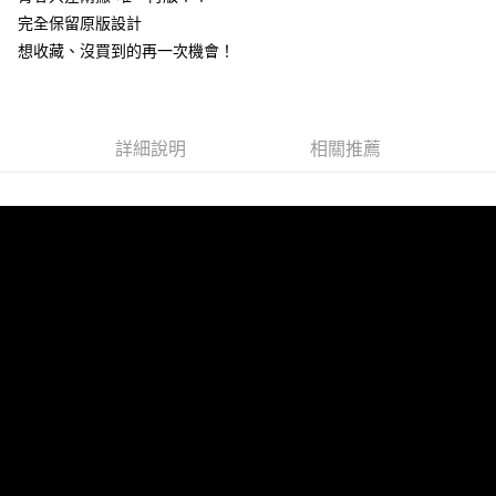
完全保留原版設計
悠遊付
想收藏、沒買到的再一次機會！
Google Pay
全盈+PAY
詳細說明
相關推薦
ATM付款
運送方式
全家取貨付款
每筆NT$65，滿NT$1,000(含以上)免運費
付款後全家取貨
每筆NT$65，滿NT$1,000(含以上)免運費
7-11取貨付款
每筆NT$65，滿NT$1,000(含以上)免運費
付款後7-11取貨
每筆NT$65，滿NT$1,000(含以上)免運費