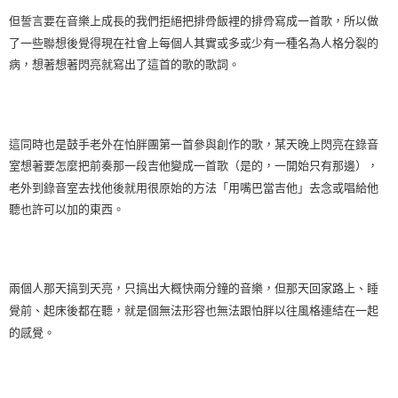
但誓言要在音樂上成長的我們拒絕把排骨飯裡的排骨寫成一首歌，所以做
了一些聯想後覺得現在社會上每個人其實或多或少有一種名為人格分裂的
病，想著想著閃亮就寫出了這首的歌的歌詞。
這同時也是鼓手老外在怕胖團第一首參與創作的歌，某天晚上閃亮在錄音
室想著要怎麼把前奏那一段吉他變成一首歌（是的，一開始只有那邊），
老外到錄音室去找他後就用很原始的方法「用嘴巴當吉他」去念或唱給他
聽也許可以加的東西。
兩個人那天搞到天亮，只搞出大概快兩分鐘的音樂，但那天回家路上、睡
覺前、起床後都在聽，就是個無法形容也無法跟怕胖以往風格連結在一起
的感覺。