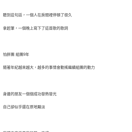
聽到這句話，一個人在房間裡停頓了很久
拿起筆，一個晚上寫下了這首歌的歌詞
怕胖團
組團
9
年
隨著年紀越來越大，越多的事情會動搖繼續組團的動力
身邊的朋友一個個成功發熱發光
自己卻似乎還在原地黯淡