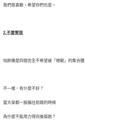
我們很喜歡，希望你們也是。
2.
不要管我
怕胖團是四個完全不希望被「規範」的集合體
不一樣，有什麼不好？
當大家都一股腦往前跳的時候
為什麼不能用力得向後面跑？