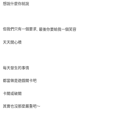
想說什麼你就說
但我們只有一個要求
最後你要給我一個笑容
,
天天開心噢
每天發生的事情
都當做是遊戲關卡吧
卡關或破關
其實也沒那麼嚴重吧～