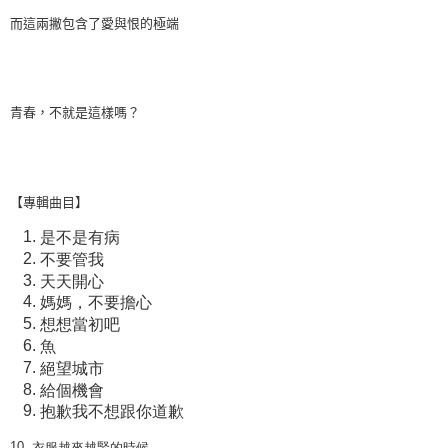
而這兩撇包含了愛與恨的極端
青春，不就是這樣嗎？
【專輯曲目】
是不是有病
不要管我
天天開心
媽媽，不要擔心
想想當初吧
魚
絕望城市
給個機會
抱歉我不想跟你道歉
10.
衣服越來越緊的時候