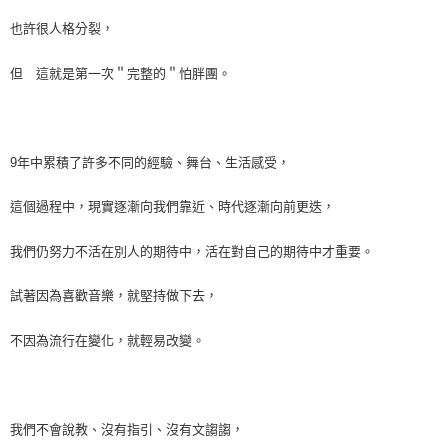
也許很人格分裂，
但 這就是第一次＂完整的＂怕胖團。
9
年中累積了許多不同的經驗、舞台、生活感受，
這個過程中，現實逐漸向我們靠近、時代逐漸向前更迭，
我們仍努力不活在別人的期待中，活在對自己的期待中才重要。
試著因為喜歡音樂，就堅持做下去，
不因為流行在變化，就輕易改變。
我們不會說教、沒有指引、沒有文謅謅，