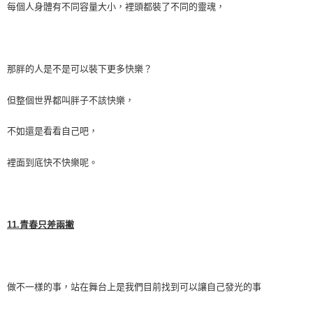
每個人身體有不同容量大小，裡頭都裝了不同的靈魂，
那胖的人是不是可以裝下更多快樂？
但整個世界都叫胖子不該快樂，
不如還是看看自己吧，
裡面到底快不快樂呢。
11.
青春只差兩撇
做不一樣的事，站在舞台上是我們目前找到可以讓自己發光的事