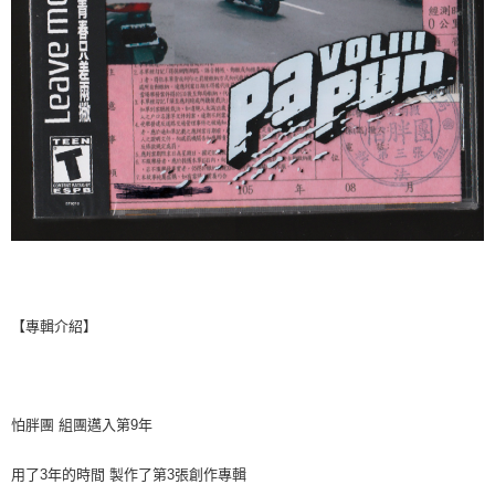
【專輯介紹】
怕胖團
組團邁入第
9
年
用了
3
年的時間
製作了第
3
張創作專輯