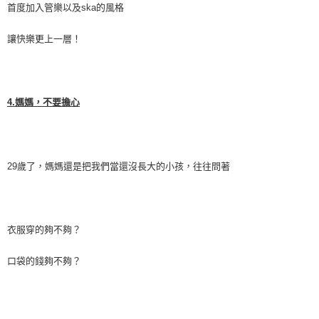
首度加入管樂以及
ska
的風格
讓快樂更上一層！
4.
媽媽，不要擔心
29
歲了，媽媽還是把我們當還沒長大的小孩，往往問著
衣服穿的夠不夠？
口袋的錢夠不夠？