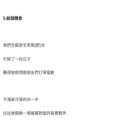
8.
給個機會
我們全都是宅男腐
肥
女
(
)
忙碌了一段日子
難得放假想跟朋友們打場電動
不滿被冷落的另一半
往往會開啟一場螢幕對面的真實戰爭
...