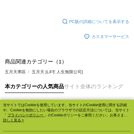
PC版の詳細についてを表示する
カスタマーサービス
商品関連カテゴリー（1）
五月天專區
五月天 [LiFE 人生無限公司]
本カテゴリーの人気商品
サイト全体のランキング
当サイトではCookieを使用しています。当サイトのCookie使用に関する詳細
人気タグ
や、Cookieを無効にしたい場合のブラウザでの設定方法については、当サイト
「
プライバシーポリシー
」のCookieポリシーをご参照ください。お客さま
が、当サイトを引き続き使用される場合、当社がサイト利用規約のCookieポリ
詳しく見る >
シーに基づいてCookieを使用することに同意したものとみなします。