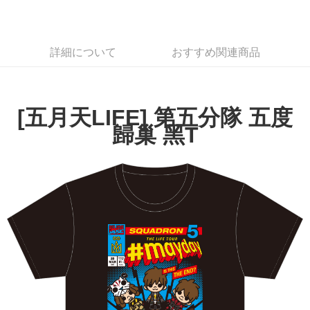
LINE Pay
Apple Pay
詳細について
おすすめ関連商品
Easy Wallet
Google Pay
Plus Pay
[五月天LIFE] 第五分隊 五度
歸巢 黑T
ATM払い
配送方法
全家取貨付款
配送毎にNT$65、NT$1,000以上で送料無料
付款後全家取貨
配送毎にNT$65、NT$1,000以上で送料無料
7-11取貨付款
配送毎にNT$65、NT$1,000以上で送料無料