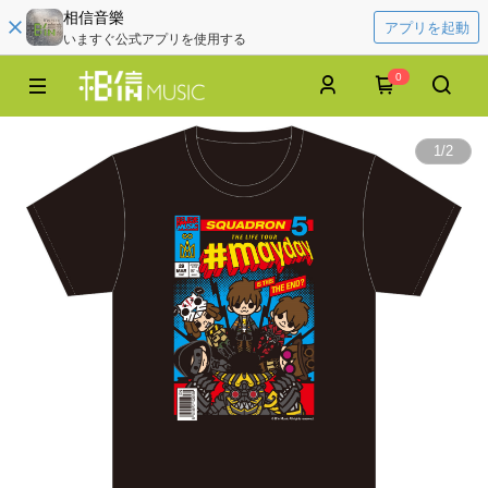
相信音樂
アプリを起動
いますぐ公式アプリを使用する
0
1
/
2